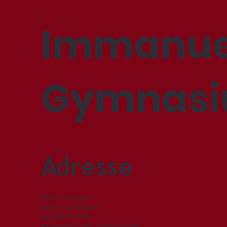
Immanue
Gymnas
Adresse
Alter Postweg 1
29331 Lachendorf
Tel. 05145 1000
info@gymnasium-lachendorf.de