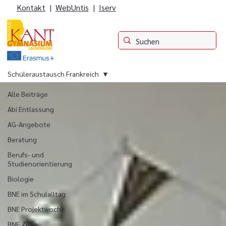
Kontakt
|
WebUntis
|
Iserv
Schüleraustausch Frankreich
Alle Beiträge
Abi Entlassung
AG-Angebote
Beratung
Berufs- und
Studienorientierung
Biologie
BNE im Schulalltag
BNE Projektwoche
BNE Ziele