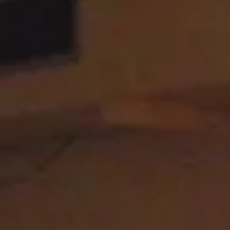
1. Juni 2023
2 Min. Lesezeit
Frankreichaustausch 2023
La peur est mauvaise conseillère. – Wie schön wäre es, einen so kur
Satz ohne Nachschlagen im Wörterbuch verstehen zu können? Um
genau...