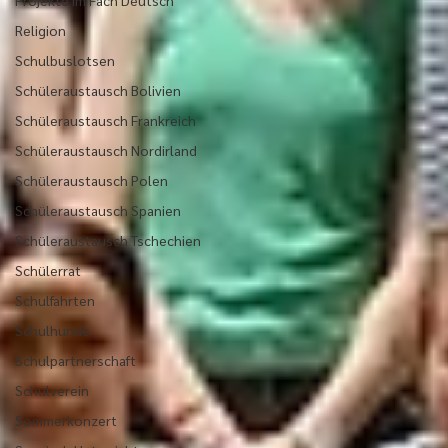
Projekte im Fach Deutsch
Religion
Schulbuslotsen
Schüleraustausch Bolivien
Schüleraustausch Frankreich
Schüleraustausch Nordirland
Schüleraustausch Polen
Schüleraustausch Spanien
Schüleraustausch Tschechien
Schülerrat
Schulfahrten
Schulhunde
Schulpartnerschaft
Schulverein
Sommerkonzert