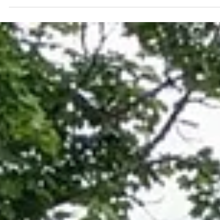
Mit Händen, Füßen und viel Herz – unse
deutsch-französischer
Schüleraustausch am IKG in Lachendo
Der Schüleraustausch des Immanuel-Kant-Gymnasiums mit dem
französischen Collège Eugène Belgrand war auch in diesem Jahr wied
ein voller Erfolg – geprägt von Herzlichkeit, neuen Freundschaften 
vielen gemeinsamen Erlebnissen. Insgesamt 29 französische
Schülerinnen und Schüler reisten zusammen mit ihren drei Lehrkräft
in die Südheide und wurden von 27 deutschen Gastfamilien mit große
Offenheit aufgenommen. Besonders erfreulich war in diesem Jahr, da
erstmals auch Late