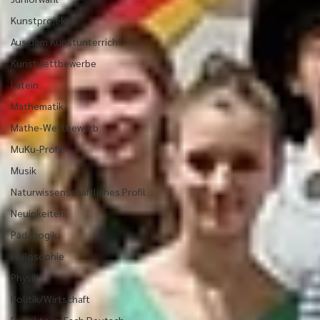
Kunstprojekte
Aus dem Kunstunterricht
Kunstwettbewerbe
Latein
Mathematik
Mathe-Wettbewerb
MuKu-Profil
Musik
Naturwissenschaftliches Profil
Neuigkeiten
Pädagogik
Philosophie
Physik
Politik/Wirtschaft