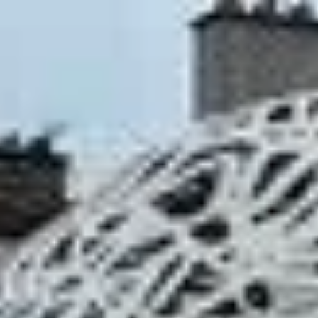
5. Juni 2025
2 Min. Lesezeit
Parlez-vous français? – Immanuel-
Kant-Gymnasium auf großer Fahrt
Die Austauschgruppe 2025 vor dem Schulgebäude Endlich war es
wieder so weit: Unsere diesjährige Fahrt zu unserer Partnerschule in..