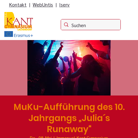
Kontakt
|
WebUntis
|
Iserv
MuKu-Aufführung des 10.
Jahrgangs „Julia´s
Runaway“
Do., 08. Mai
  |  
Immanuel-Kant Gymnasium