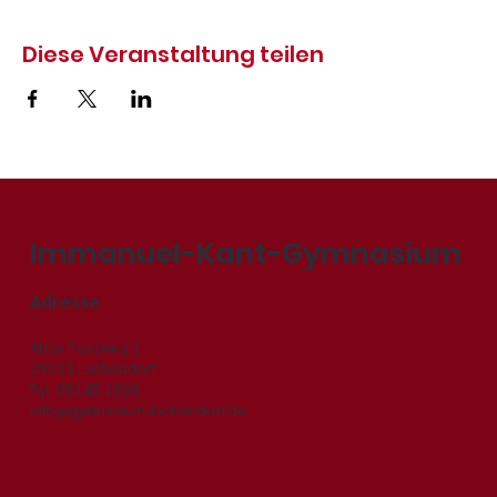
Diese Veranstaltung teilen
Immanuel-Kant-Gymnasium
Adresse
Alter Postweg 1
29331 Lachendorf
Tel. 05145 1000
info@gymnasium-lachendorf.de