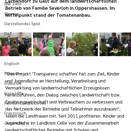
Lachendorf zu Gast auf dem landwirtschaftlichen 
BNE Ziele
Betrieb von Familie Severloh in Oppershausen. Im 
Chemie
Mittelpunkt stand der Tomatenanbau.
Darstellendes Spiel
DaZ
Deutsch
Einschulung
Englisch
Erasmus+
"Das Projekt 'Transparenz schaffen' hat zum Ziel, Kinder 
und Jugendliche an Herstellung, Verarbeitung und 
Erdkunde
Vermarktung von landwirtschaftlichen Erzeugnissen 
Erste-Hilfe
heranzuführen, den Dialog zwischen Landwirtschaft bzw. 
Ernährungswirtschaft und Verbrauchern zu verbessern und 
Fahrten zu Kunstorten
das Netzwerk der Betriebe und Teilnehmer auszubauen", 
Französisch
teilen die Landfrauen mit. Seit 2011 profitieren  Kinder und 
Jugendliche im Landkreis Celle von der Zusammenarbeit 
Geschichte
landwirtschaftlicher Betriebe mit Schulen und 