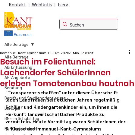
Kontakt
|
WebUntis
|
Iserv
Alle Beiträge
Immanuel-Kant-Gymnasium
13. Okt. 2020
1 Min. Lesezeit
Alle Beiträge
Besuch im Folientunnel:
Abi Entlassung
Lachendorfer SchülerInnen
AG-Angebote
erleben Tomatenanbau hautnah
Beratung
"Transparenz schaffen" unter dieser Überschrift 
Berufs- und Studienorientierung
laden Landfrauen seit etlichen Jahren regelmäßig 
Schüler und Kindergartenkinder ein, um ihnen die 
Biologie
Herkunft landwirtschaftlicher Produkte zu 
BNE im Schulalltag
vermitteln. Heute Vormittag waren SchülerInnen der 
5. Klasse des Immanuel-Kant-Gymnasiums 
BNE Projektwoche