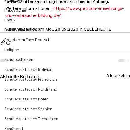
Pädagogik
Unterschriftensammlung findet sich hier im Anhang. 
Weitere Informationen: 
https://www.petition-ernaehrungs-
Philosophie
und-verbraucherbildung.de/
Physik
Susanne Zaulick am Mo., 28.09.2020 in CELLEHEUTE
Politik/Wirtschaft
Projekte im Fach Deutsch
Religion
Schulbuslotsen
Schüleraustausch Bolivien
Alle ansehen
Aktuelle Beiträge
Schüleraustausch Frankreich
Schüleraustausch Nordirland
Schüleraustausch Polen
Schüleraustausch Spanien
Schüleraustausch Tschechien
Schülerrat