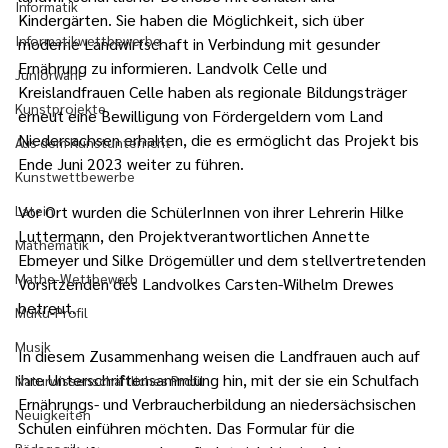
Informatik
Kindergärten. Sie haben die Möglichkeit, sich über 
Informatikwettbewerbe
moderne Landwirtschaft in Verbindung mit gesunder 
Ernährung zu informieren. Landvolk Celle und 
Juniorwahl
Kreislandfrauen Celle haben als regionale Bildungsträger 
Kunstprojekte
erneut eine Bewilligung von Fördergeldern vom Land 
Niedersachsen erhalten, die es ermöglicht das Projekt bis 
Aus dem Kunstunterricht
Ende Juni 2023 weiter zu führen.
Kunstwettbewerbe
Latein
Vor Ort wurden die SchülerInnen von ihrer Lehrerin Hilke 
Luttermann, den Projektverantwortlichen Annette 
Mathematik
Ebmeyer und Silke Drögemüller und dem stellvertretenden 
Mathe-Wettbewerb
Vorsitzenden des Landvolkes Carsten-Wilhelm Drewes 
betreut.
MuKu-Profil
Musik
In diesem Zusammenhang weisen die Landfrauen auch auf 
ihre Unterschriftensammlung hin, mit der sie ein Schulfach 
Naturwissenschaftliches Profil
Ernährungs- und Verbraucherbildung an niedersächsischen 
Neuigkeiten
Schulen einführen möchten. Das Formular für die 