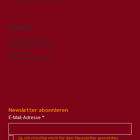
Alles für'n Arsch? – Was hinter
unserem Theaterprojekt wirklich
steckte
Wichtiges
Anmeldung 5. Klasse
Anmeldung Oberstufe
Impressum
Datenschutzerklärung
Newsletter abonnieren
E-Mail-Adresse
*
Ja, ich möchte mich für den Newsletter anmelden.