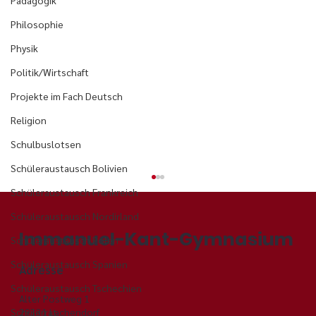
Pädagogik
Philosophie
Physik
Politik/Wirtschaft
Projekte im Fach Deutsch
Religion
Schulbuslotsen
Schüleraustausch Bolivien
Schüleraustausch Frankreich
Schüleraustausch Nordirland
Immanuel-Kant-Gymnasium
Schüleraustausch Polen
Schüleraustausch Spanien
Adresse
Schüleraustausch Tschechien
Alter Postweg 1
29331 Lachendorf
Schülerrat