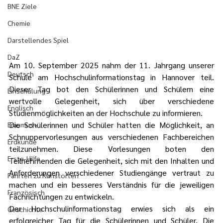
BNE Ziele
Chemie
Darstellendes Spiel
DaZ
Am 10. September 2025 nahm der 11. Jahrgang unserer 
Deutsch
Schule am Hochschulinformationstag in Hannover teil. 
Dieser Tag bot den Schülerinnen und Schülern eine 
Einschulung
wertvolle Gelegenheit, sich über verschiedene 
Englisch
Studienmöglichkeiten an der Hochschule zu informieren.
Die Schülerinnen und Schüler hatten die Möglichkeit, an 
Erasmus+
Schnuppervorlesungen aus verschiedenen Fachbereichen 
Erdkunde
teilzunehmen. Diese Vorlesungen boten den 
Erste-Hilfe
Teilnehmenden die Gelegenheit, sich mit den Inhalten und 
Anforderungen verschiedener Studiengänge vertraut zu 
Fahrten zu Kunstorten
machen und ein besseres Verständnis für die jeweiligen 
Französisch
Fachrichtungen zu entwickeln.
Der Hochschulinformationstag erwies sich als ein 
Geschichte
erfolgreicher Tag für die Schülerinnen und Schüler. Die 