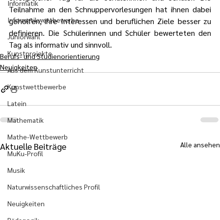
Informatik
Teilnahme an den Schnuppervorlesungen hat ihnen dabei 
Informatikwettbewerbe
geholfen, ihre Interessen und beruflichen Ziele besser zu 
definieren. Die Schülerinnen und Schüler bewerteten den 
Juniorwahl
Tag als informativ und sinnvoll.
Kunstprojekte
Berufs- und Studienorientierung
Neuigkeiten
Aus dem Kunstunterricht
Kunstwettbewerbe
Latein
Mathematik
Mathe-Wettbewerb
Alle ansehen
Aktuelle Beiträge
MuKu-Profil
Musik
Naturwissenschaftliches Profil
Neuigkeiten