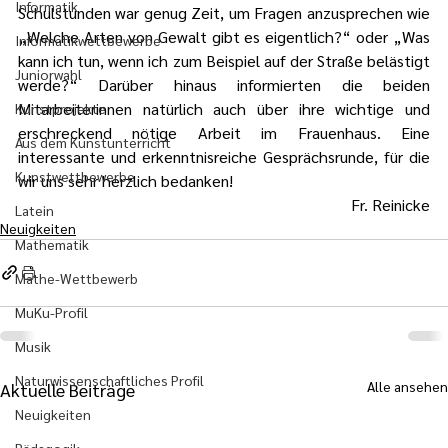
Informatik
Schulstunden war genug Zeit, um Fragen anzusprechen wie 
„Welche Arten von Gewalt gibt es eigentlich?“ oder „Was 
Informatikwettbewerbe
kann ich tun, wenn ich zum Beispiel auf der Straße belästigt 
Juniorwahl
werde?“ Darüber hinaus informierten die beiden 
Mitarbeiterinnen natürlich auch über ihre wichtige und 
Kunstprojekte
erschreckend nötige Arbeit im Frauenhaus. Eine 
Aus dem Kunstunterricht
interessante und erkenntnisreiche Gesprächsrunde, für die 
Kunstwettbewerbe
wir uns sehr herzlich bedanken!
Fr. Reinicke
Latein
Neuigkeiten
Mathematik
Mathe-Wettbewerb
MuKu-Profil
Musik
Naturwissenschaftliches Profil
Alle ansehen
Aktuelle Beiträge
Neuigkeiten