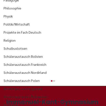
Pädagogik
Philosophie
Physik
Politik/Wirtschaft
Projekte im Fach Deutsch
Religion
Schulbuslotsen
Schüleraustausch Bolivien
Schüleraustausch Frankreich
Schüleraustausch Nordirland
Schüleraustausch Polen
Schüleraustausch Spanien
Schüleraustausch Tschechien
Immanuel-Kant-Gymnasium
Schülerrat