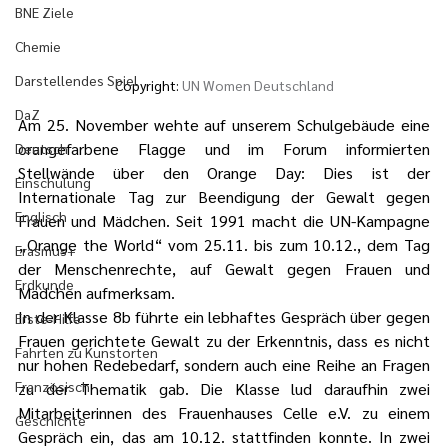
BNE Ziele
Chemie
Darstellendes Spiel
Copyright: 
UN Women Deutschland
DaZ
Am 25. November wehte auf unserem Schulgebäude eine 
orangefarbene Flagge und im Forum informierten 
Deutsch
Stellwände über den Orange Day: Dies ist der 
Einschulung
Internationale Tag zur Beendigung der Gewalt gegen 
Englisch
Frauen und Mädchen. Seit 1991 macht die UN-Kampagne 
„Orange the World“ vom 25.11. bis zum 10.12., dem Tag 
Erasmus+
der Menschenrechte, auf Gewalt gegen Frauen und 
Erdkunde
Mädchen aufmerksam.
In der Klasse 8b führte ein lebhaftes Gespräch über gegen 
Erste-Hilfe
Frauen gerichtete Gewalt zu der Erkenntnis, dass es nicht 
Fahrten zu Kunstorten
nur hohen Redebedarf, sondern auch eine Reihe an Fragen 
Französisch
zu der Thematik gab. Die Klasse lud daraufhin zwei 
Mitarbeiterinnen des Frauenhauses Celle e.V. zu einem 
Geschichte
Gespräch ein, das am 10.12. stattfinden konnte. In zwei 