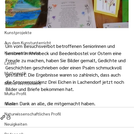
Informatik
Informatikwettbewerbe
Juniorwahl
Kunstprojekte
Aus dem Kunstunterricht
Um vom Besuchsverbot betroffenen Seniorinnen und 
Kunstwettbewerbe
Senioren in Ahnsbeck und Beedenbostel vor Ostern eine 
Freude zu machen, haben Sie Bilder gemalt, Gedichte und 
Latein
Geschichten geschrieben oder einen Psalm schmuckvoll 
Mathematik
gestaltet. Die Ergebnisse waren so zahlreich, dass auch 
die Senorenresidenz Drei Eichen in Lachendorf jetzt noch 
Mathe-Wettbewerb
Bilder und Briefe bekommen hat.
MuKu-Profil
Vielen Dank an alle, die mitgemacht haben.
Musik
Naturwissenschaftliches Profil
Neuigkeiten