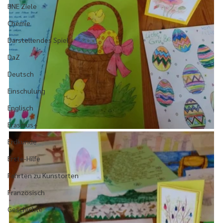
BNE Ziele
Chemie
Darstellendes Spiel
DaZ
Deutsch
Einschulung
Englisch
Erasmus+
Erdkunde
Erste-Hilfe
Fahrten zu Kunstorten
Französisch
Geschichte