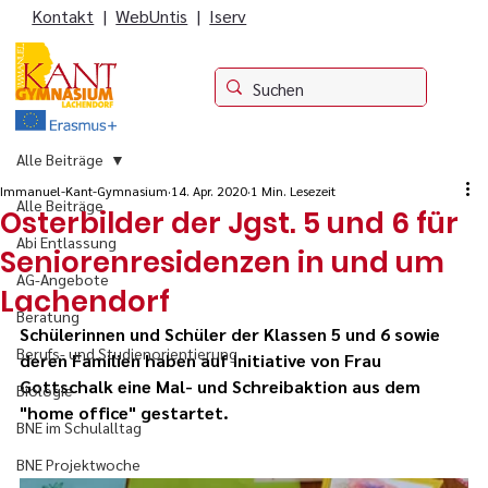
Kontakt
|
WebUntis
|
Iserv
Alle Beiträge
Immanuel-Kant-Gymnasium
14. Apr. 2020
1 Min. Lesezeit
Alle Beiträge
Osterbilder der Jgst. 5 und 6 für
Abi Entlassung
Seniorenresidenzen in und um
AG-Angebote
Lachendorf
Beratung
Schülerinnen und Schüler der Klassen 5 und 6 sowie 
Berufs- und Studienorientierung
deren Familien haben auf Initiative von Frau 
Gottschalk eine Mal- und Schreibaktion aus dem 
Biologie
"home office" gestartet.
BNE im Schulalltag
BNE Projektwoche