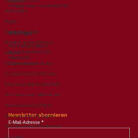
Pädagogik
info@gymnasium-lachendorf.de
Alles für'n Arsch? – Was hinter
Philosophie
unserem Theaterprojekt wirklich
Physik
steckte
Politik/Wirtschaft
Wichtiges
Projekte im Fach Deutsch
Anmeldung 5. Klasse
Anmeldung Oberstufe
Religion
Impressum
Schulbuslotsen
Datenschutzerklärung
Schüleraustausch Bolivien
Schüleraustausch Frankreich
Schüleraustausch Nordirland
Schüleraustausch Polen
Newsletter abonnieren
Schüleraustausch Spanien
E-Mail-Adresse
*
Schüleraustausch Tschechien
Schülerrat