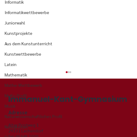
Informatik
Informatikwettbewerbe
Juniorwahl
Kunstprojekte
Aus dem Kunstunterricht
Kunstwettbewerbe
Latein
Mathematik
Mathe-Wettbewerb
MuKu-Profil
Immanuel-Kant-Gymnasium
Musik
Adresse
Naturwissenschaftliches Profil
Alter Postweg 1
Neuigkeiten
29331 Lachendorf
Tel. 05145 1000