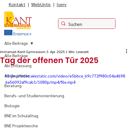
Kontakt
|
WebUntis
|
Iserv
Alle Beiträge
Immanuel-Kant-Gymnasium
3. Apr. 2025
1 Min. Lesezeit
Alle Beiträge
Tag der offenen Tür 2025
Abi Entlassung
AG-Angebote
https://video.wixstatic.com/video/e5bbce_b9c772f980c04a4698
6a56092af9cab1/1080p/mp4/file.mp4
Beratung
Berufs- und Studienorientierung
Biologie
BNE im Schulalltag
BNE Projektwoche