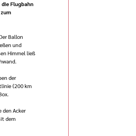
 die Flugbahn 
 zum 
Der Ballon 
ießen und 
en Himmel ließ 
schwand.
ben der 
linie (200 km 
Box.
e den Acker 
it dem 