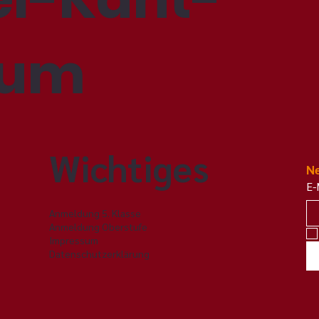
Alles für'n Arsch? – Was
Mit
hinter unserem
viel
Theaterprojekt wirklich
deu
ium
steckte
Sch
IKG 
Wichtiges
Ne
E-
Anmeldung 5. Klasse
Anmeldung Oberstufe
Impressum
Datenschutzerklärung