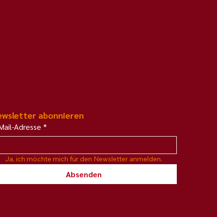
 Händen, Füßen und
 Herz – unser
tsch-französischer
üleraustausch am
in Lachendorf
wsletter abonnieren
Mail-Adresse
*
Ja, ich möchte mich für den Newsletter anmelden.
Absenden