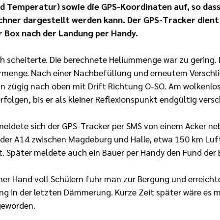
d Temperatur) sowie die GPS-Koordinaten auf, so dass
hner dargestellt werden kann. Der GPS-Tracker dient
r Box nach der Landung per Handy.
h scheiterte. Die berechnete Heliummenge war zu gering. 
ermenge. Nach einer Nachbefüllung und erneutem Verschl
nn zügig nach oben mit Drift Richtung O-SO. Am wolkenlos
erfolgen, bis er als kleiner Reflexionspunkt endgültig ver
meldete sich der GPS-Tracker per SMS von einem Acker ne
der A14 zwischen Magdeburg und Halle, etwa 150 km Luft
t. Später meldete auch ein Bauer per Handy den Fund der 
ner Hand voll Schülern fuhr man zur Bergung und erreicht
 in der letzten Dämmerung. Kurze Zeit später wäre es m
geworden.