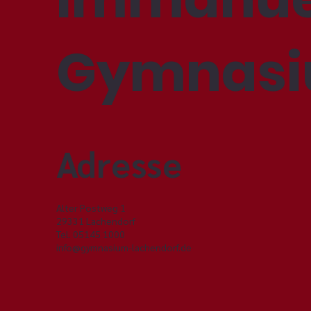
Die Schulbuchlisten sind
online!
Gymnas
Adresse
Alter Postweg 1
29331 Lachendorf
Tel. 05145 1000
info@gymnasium-lachendorf.de