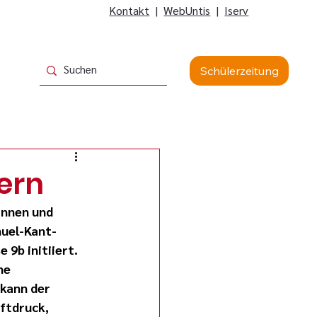
Kontakt
|
WebUntis
|
Iserv
Schülerzeitung
ern
innen und 
nuel-Kant-
9b initiiert. 
ne 
kann der 
ftdruck, 