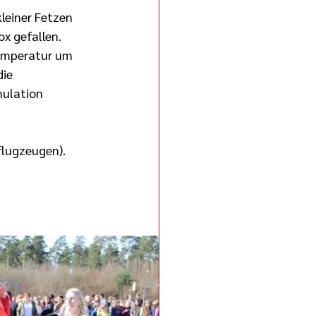
leiner Fetzen 
x gefallen. 
emperatur um 
ie 
ulation 
flugzeugen).