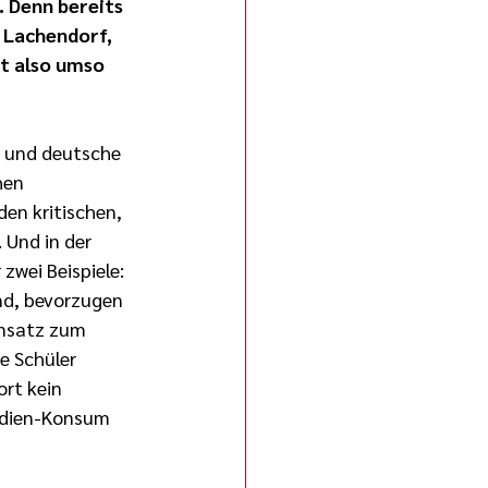
 Denn bereits 
 Lachendorf, 
t also umso 
 und deutsche 
hen 
den kritischen, 
Und in der 
wei Beispiele: 
nd, bevorzugen 
nsatz zum 
e Schüler 
rt kein 
edien-Konsum 