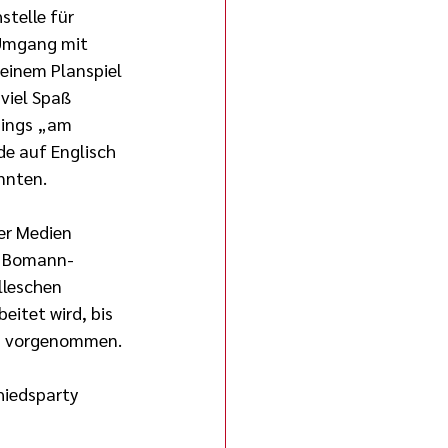
telle für 
Umgang mit 
einem Planspiel 
viel Spaß 
bings „am 
e auf Englisch 
nnten.
er Medien 
m Bomann-
leschen 
itet wird, bis 
en vorgenommen.
hiedsparty 