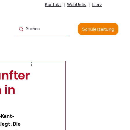
Kontakt
|
WebUntis
|
Iserv
Schülerzeitung
ünfter
 in
-Kant-
egt. Die 