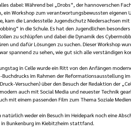
les dabei: Während bei „Drobs“, der hannoverschen Fachs
n, ein Workshop zum verantwortungsbewussten eigenen 
, kam die Landesstelle Jugendschutz Niedersachsen mit 
ing“ in die Schule. Es hat den Jugendlichen besonders 
Rollen zu schlüpfen und dabei die Dynamik des Cybermob
üren und dafür Lösungen zu suchen. Dieser Workshop wurd
war spannend zu sehen, wie gut sich alle verständigen ko
ungstag in Celle wurde ein Ritt von den Anfängen modern
-Buchdrucks im Rahmen der Reformationsausstellung i
ruck-Versuchen) über den Besuch der Redaktion der „Cel
 modern auch mit Social Media und neuester Technik gearbe
such mit einem passenden Film zum Thema Soziale Medi
 natürlich weder ein Besuch im Heidepark noch eine Absc
l in Bunkenburg im Kiebitzheim stattfand.