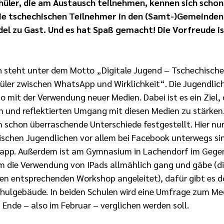
hüler, die am Austausch teilnehmen, kennen sich schon.
ie tschechischen Teilnehmer in den (Samt-)Gemeinden
el zu Gast. Und es hat Spaß gemacht! Die Vorfreude is
 steht unter dem Motto „Digitale Jugend – Tschechische
üler zwischen WhatsApp und Wirklichkeit“. Die Jugendlic
o mit der Verwendung neuer Medien. Dabei ist es ein Ziel, 
 und reflektierten Umgang mit diesen Medien zu stärken. 
schon überraschende Unterschiede festgestellt. Hier nur z
schen Jugendlichen vor allem bei Facebook unterwegs si
app. Außerdem ist am Gymnasium in Lachendorf im Gege
 die Verwendung von IPads allmählich gang und gäbe (di
nen entsprechenden Workshop angeleitet), dafür gibt es do
hulgebäude. In beiden Schulen wird eine Umfrage zum M
Ende – also im Februar – verglichen werden soll.