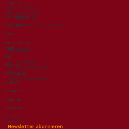
Schulalltag
Alter Postweg 1
BNE
29331 Lachendorf
Projektwoche
Tel. 05145 1000
info@gymnasium-lachendorf.de
BNE Ziele
Chemie
Darstellendes
Spiel
Wichtiges
DaZ
Anmeldung 5. Klasse
Deutsch
Anmeldung Oberstufe
Impressum
Einschulung
Datenschutzerklärung
Englisch
Erasmus+
Erdkunde
Erste-Hilfe
Fahrten zu
Kunstorten
Newsletter abonnieren