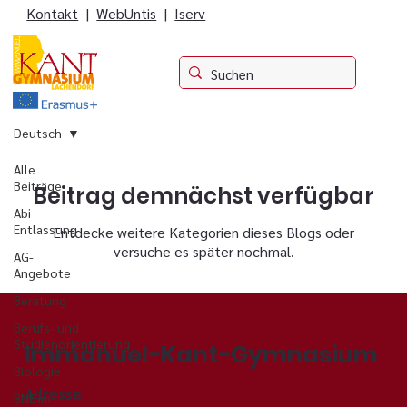
Kontakt
|
WebUntis
|
Iserv
Deutsch
Alle
Beiträge
Beitrag demnächst verfügbar
Abi
Entlassung
Entdecke weitere Kategorien dieses Blogs oder
versuche es später nochmal.
AG-
Angebote
Beratung
Berufs- und
Studienorientierung
Immanuel-Kant-Gymnasium
Biologie
Adresse
BNE im