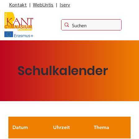
Kontakt
|
WebUntis
|
Iserv
Schulkalender
Datum
Uhrzeit
Thema