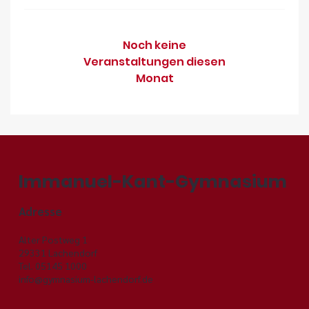
Noch keine
Veranstaltungen diesen
Monat
Immanuel-Kant-Gymnasium
Adresse
Alter Postweg 1
29331 Lachendorf
Tel. 05145 1000
info@gymnasium-lachendorf.de