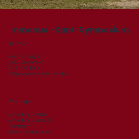
Immanuel-Kant-Gymnasium
Adresse
Alter Postweg 1
29331 Lachendorf
Tel. 05145 1000
info@gymnasium-lachendorf.de
Wichtiges
Anmeldung 5. Klasse
Anmeldung Oberstufe
Impressum
Datenschutzerklärung