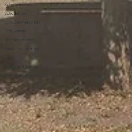
Schulfahrten
Schulhunde
Schulpartnerschaft
Schulverein
Sommerkonzert
Spanisch Unterricht
Sport
Werte und Normen
Weihnachtskonzert