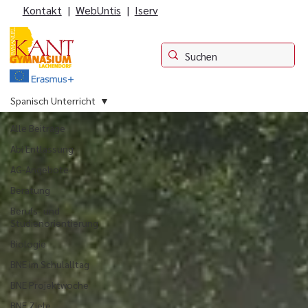
Kontakt
|
WebUntis
|
Iserv
Spanisch Unterricht
Alle Beiträge
Abi Entlassung
AG-Angebote
Beratung
Berufs- und
Studienorientierung
Biologie
BNE im Schulalltag
BNE Projektwoche
BNE Ziele