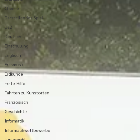
Chemie
Darstellendes Spiel
DaZ
Deutsch
Einschulung
Englisch
Erasmus+
Erdkunde
Erste-Hilfe
Fahrten zu Kunstorten
Französisch
Geschichte
Informatik
Informatikwettbewerbe
Juniorwahl