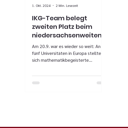
1. Okt. 2024
2 Min. Lesezeit
IKG-Team belegt
zweiten Platz beim
niedersachsenweiten
Mathematikturnier an
Am 20.9. war es wieder so weit: An
der Leibniz- Universität
fünf Universitäten in Europa stellten
Hannover
sich mathematikbegeisterte
Oberstufenschülerinnen und -schüler
...