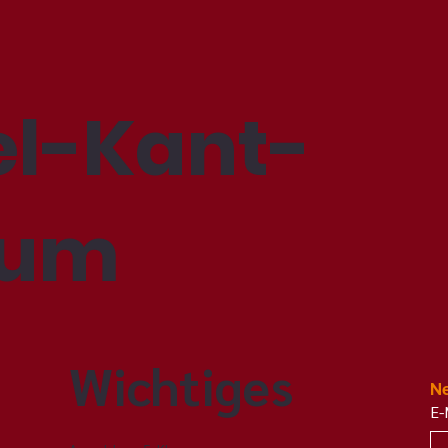
l-Kant-
ium
Wichtiges
Ne
E-