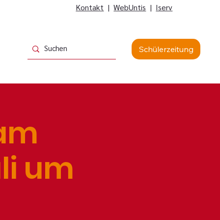
Kontakt
|
WebUntis
|
Iserv
Schülerzeitung
 am
uli um