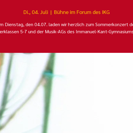
Di., 04. Juli
  |  
Bühne im Forum des IKG
m Dienstag, den 04.07. laden wir herzlich zum Sommerkonzert d
erklassen 5-7 und der Musik-AGs des Immanuel-Kant-Gymnasiums