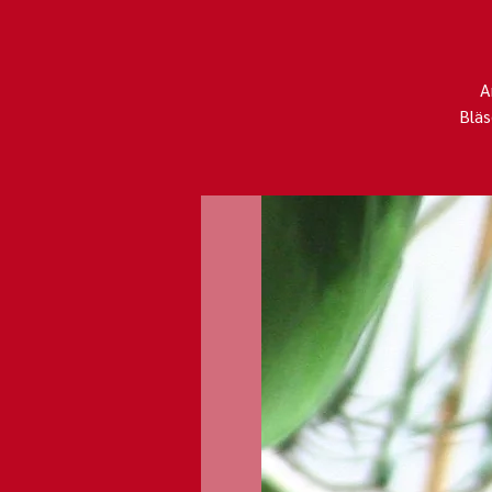
A
Bläs