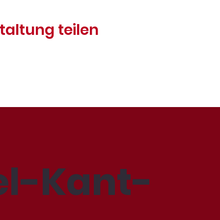
taltung teilen
l-Kant-