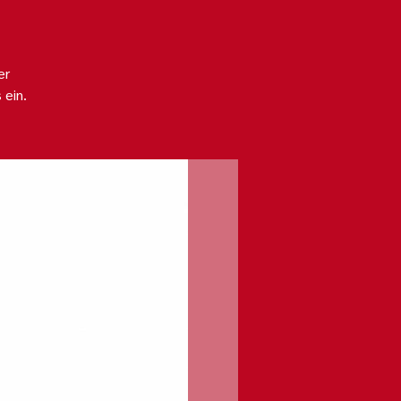
er
 ein.