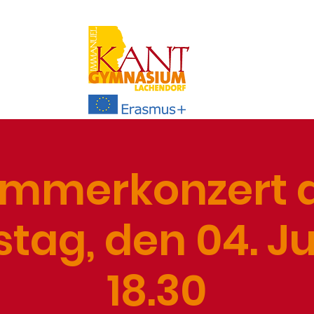
mmerkonzert
tag, den 04. J
18.30