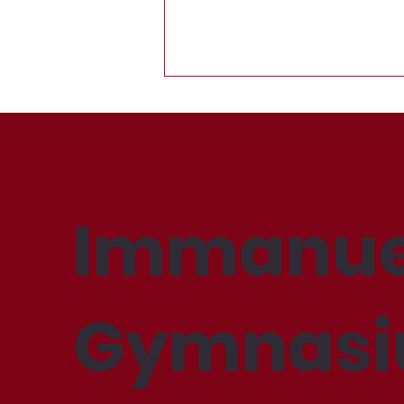
Immanue
Learn to love your school
more
Gymnas