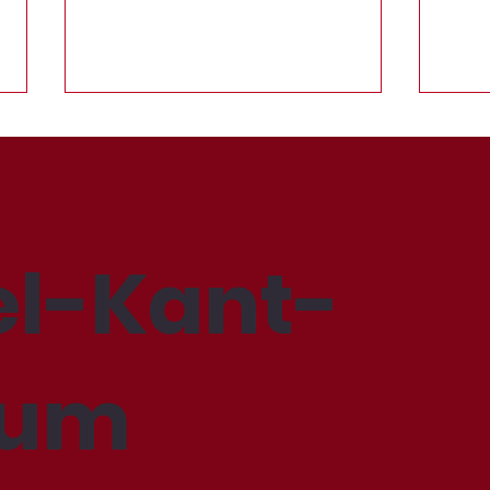
Mit
l-Kant-
ALN - Aktive Lernzeit am
Nachmittag
ium