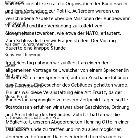
Informatik
Vortrag beinhaltete u.a. die Organi­sation der Bundes­wehr 
und ihre Verbindung zur Politik. Außerdem wurden uns 
Informatikwettbewerbe
verschiedene Aspekte über die Missionen der Bundeswehr 
Juniorwahl
im Ausland und ihre Verbindung zu kollektiven 
Sicherheitsnetzwerken, wie etwa der NATO, erläutert. 
Kunstprojekte
Zum Schluss durften wir Fragen stellen. Der Vortrag 
Aus dem Kunstunterricht
dauerte eine knappe Stunde
Kunstwettbewerbe
Im Reichstag nahmen wir zunächst an einem der 
Latein
allgemeinen Vorträge teil, welcher von einem Sprecher (in 
Mathematik
diesem Falle einer Sprecherin) auf den Zuschauertribünen 
des Plenums für Besucher des Gebäudes gehalten wurde. 
Mathe-Wettbewerb
Für uns war diese Veranstaltung eine Art Ersatz, da der 
MuKu-Profil
Bundestag ursprünglich zu diesem Zeitpunkt tagen sollte. 
Stattdessen erfuhren wir etwas über Geschichte, Ordnung 
Musik
und Architektur des Gebäudes. Zuletzt hatten wir die 
Naturwissenschaftliches Profil
Möglichkeit, unseren Abgeordneten Henning Otte in einer 
Neuigkeiten
Diskussionsrunde zu treffen und ihn zu allen möglichen 
Themen zu befragen. Da dieser jedoch bereits nach ca. 