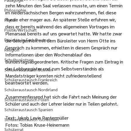
Pädagogik
zehn Mi­nuten den Saal verlassen musste, um einen Ter­­­­min 
Philosophie
im nieder­­sächsischen Bergen wahrzunehmen, fiel diese 
Runde eher mager aus. An späterer Stelle erfuhren wir, 
Physik
dass er bereits während des allgemeinen Vortrages im 
Politik/Wirtschaft
Plenarsaal bereits auf uns gewartet hatte. Wir hatte zwar 
Projekte im Fach Deutsch
die Gelegenheit mit dem Büroleiter von Herrn Otte ins 
Gespräch zu kommen, erhielten in diesem Gespräch nur 
Religion
Informationen über den Wochenablauf des 
Schulbuslotsen
Bundestagsabgeordneten. Kritische Fragen zum Eintrag in 
das Lobbyregister und zum Selbstverständnis als 
Schüleraustausch Bolivien
Mandatsträger konnten nicht zufriedenstellend 
Schüleraustausch Frankreich
beantwortet werden.
Schüleraustausch Nordirland
Zusammenfassend hat sich die Fahrt nach Meinung der 
Schüleraustausch Polen
Schüler und auch der Lehrer leider nur in Teilen gelohnt.
Schüleraustausch Spanien
Text: Jakob Levin Pantermüller
Schüleraustausch Tschechien
Fotos: Tobias Kruse-Heinemann
Schülerrat