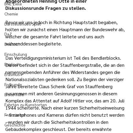
Abgeordneten Henning Otte in einer 
BNE Ziele
Diskussionsrunde Fragen zu stellen.
Chemie
Bevor wir uns jedoch in Richtung Hauptstadt begaben, 
Darstellendes Spiel
holten wir zunächst einen Hauptmann der Bundeswehr ab, 
DaZ
welcher die gesamte Fahrt leitete und uns auch 
währenddessen begleitete.
Deutsch
Einschulung
Das Verteidigungs­­ministerium ist Teil des Bendler­blocks. 
Englisch
Die­ser befin­det sich in der Stauffenbergstraße, die an den 
namensgebenden Anführer des Wider­­standes gegen die 
Erasmus+
National­­­­­­­­sozialisten gedenken soll. Zu Beginn der vierziger 
Erdkunde
Jahre bereitete Claus Schenk Graf von Stauffenberg 
zusammen mit anderen Gesinnungsgenossen in diesem 
Erste-Hilfe
Komplex das Attentat auf Adolf Hitler vor, das am 20. Juli 
Fahrten zu Kunstorten
1944 scheiterte. Nach einer kurzen Sicherheitseinweisung 
– Smartphones und Kameras dürfen nicht benutzt werden 
Französisch
–wurden wir durch die Sicherheitskontrollen in den 
Geschichte
Gebäudekomplex geschleust. Der bereits erwähnte 