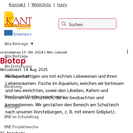
Kontakt
|
WebUntis
|
Iserv
Alle Beiträge
cvonrabenau
15. Okt. 2024
1 Min. Lesezeit
Alle Beiträge
Biotop
Abi Entlassung
Aktualisiert:
14. Aug. 2025
Wir beschäftigen uns mit echten Lebewesen und ihren 
AG-Angebote
Lebensräumen. Fische im Aquarium, welches wir betreuen 
Beratung
und neu einrichten, sowie den Libellen, Käfern und 
Berufs- und Studienorientierung
Fröschen im Schulteich, die wir beobachten und 
kennenlernen. Wir gestalten den Bereich am Schulteich 
Biologie
nach unseren Vorstellungen, z. B. mit einem Grillplatz.
BNE im Schulalltag
BNE Projektwoche
AG-Angebote