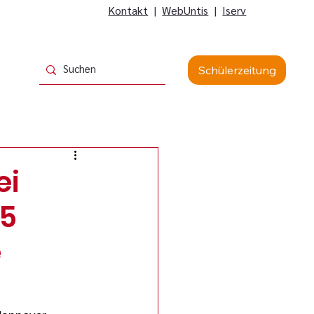
Kontakt
|
WebUntis
|
Iserv
Schülerzeitung
ei
75
e