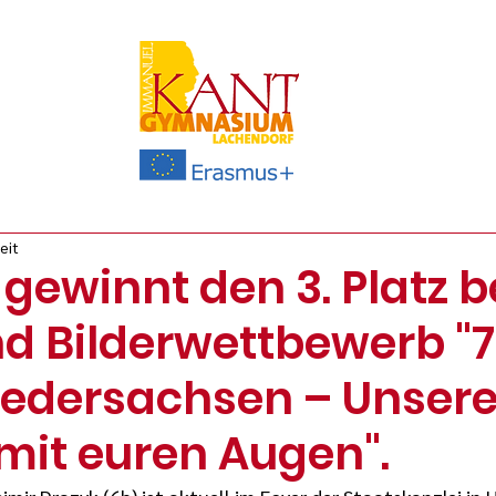
eit
gewinnt den 3. Platz b
nd Bilderwettbewerb "
iedersachsen – Unser
mit euren Augen".