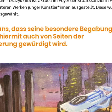
ir Drazyk (6b) ist aktuell im Foyer der Staatskanzlei in 
eren Werken junger Künstler*innen ausgestellt. Diese wu
sgewählt.
uns, dass seine besondere Begabung
hiermit auch von Seiten der 
erung gewürdigt wird.