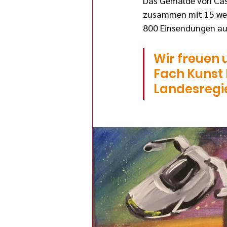
Das Gemälde von Casim
zusammen mit 15 weit
800 Einsendungen au
Wir freuen 
Fach Kunst 
Landesregi