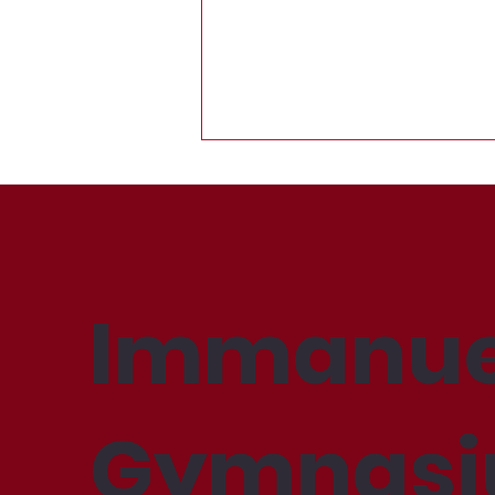
Immanue
Vernissage "My Safe
Space"
Gymnas