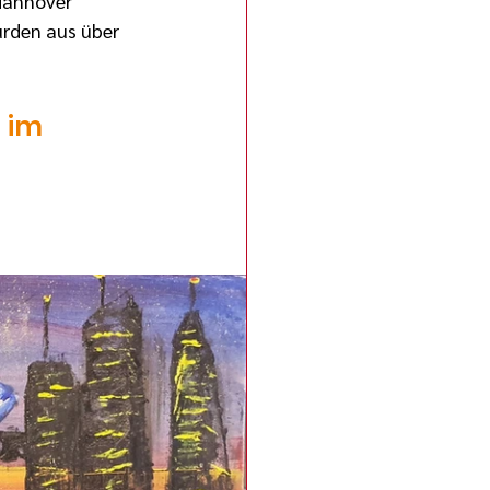
Hannover 
rden aus über 
 im 