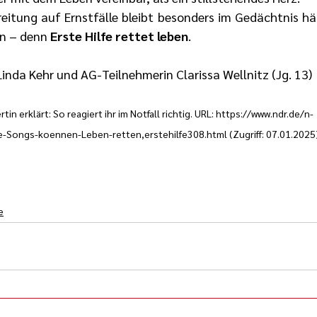
reitung auf Ernstfälle bleibt besonders im Gedächtnis hä
n – denn 
Erste Hilfe rettet leben
.
Linda Kehr und AG-Teilnehmerin Clarissa Wellnitz (Jg. 13)
tin erklärt: So reagiert ihr im Notfall richtig. URL: 
https://www.ndr.de/n-
ese-Songs-koennen-Leben-retten,erstehilfe308.html
 (Zugriff: 07.01.2025
e