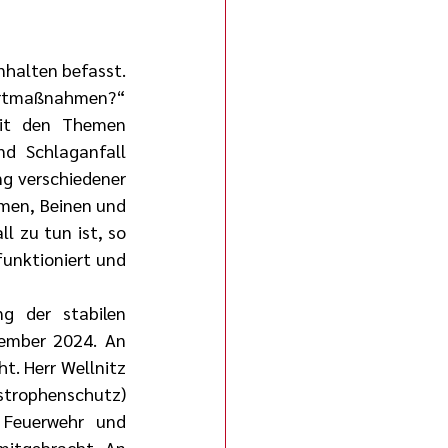
nhalten befasst. 
ortmaßnahmen?“ 
it den Themen 
d Schlaganfall 
g verschiedener 
men, Beinen und 
 zu tun ist, so 
unktioniert und 
 der stabilen 
ember 2024. An 
. Herr Wellnitz 
strophenschutz) 
Feuerwehr und 
mitgebracht. An 