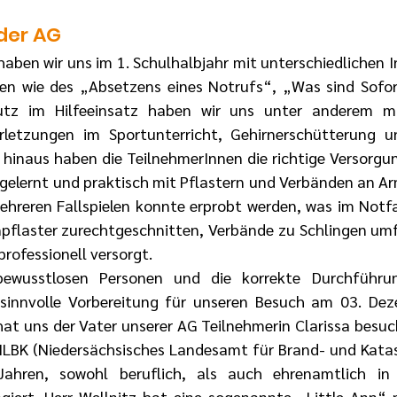
der AG
 haben wir uns im 1. Schulhalbjahr mit unterschiedlichen I
en wie des „Absetzens eines Notrufs“, „Was sind Sof
utz im Hilfeeinsatz haben wir uns unter anderem m
erletzungen im Sportunterricht, Gehirnerschütterung un
 hinaus haben die TeilnehmerInnen die richtige Versorgun
elernt und praktisch mit Pflastern und Verbänden an Ar
hreren Fallspielen konnte erprobt werden, was im Notfall
pflaster zurechtgeschnitten, Verbände zu Schlingen umf
ofessionell versorgt.
wusstlosen Personen und die korrekte Durchführung
 sinnvolle Vorbereitung für unseren Besuch am 03. Dez
t uns der Vater unserer AG Teilnehmerin Clarissa besucht
 NLBK (Niedersächsisches Landesamt für Brand- und Kata
ahren, sowohl beruflich, als auch ehrenamtlich in 
giert. Herr Wellnitz hat eine sogenannte „Little Ann“ 