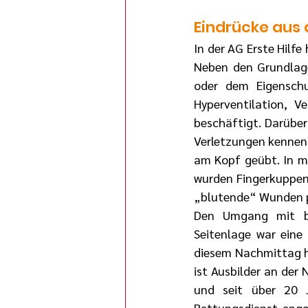
Eindrücke aus 
In der AG Erste Hilfe
Neben den Grundlag
oder dem Eigensch
Hyperventilation, V
beschäftigt. Darüber
Verletzungen kenneng
am Kopf geübt. In me
wurden Fingerkuppen
„blutende“ Wunden pr
Den Umgang mit be
Seitenlage war eine
diesem Nachmittag ha
ist Ausbilder an der
und seit über 20 J
Rettungsdienst enga