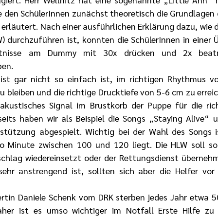
den SchülerInnen zunächst theoretisch die Grundlagen 
 erläutert. Nach einer ausführlichen Erklärung dazu, wie 
 durchzuführen ist, konnten die SchülerInnen in einer 
nntnisse am Dummy mit 30x drücken und 2x beat
ben.
 ist gar nicht so einfach ist, im richtigen Rhythmus v
 bleiben und die richtige Drucktiefe von 5-6 cm zu erreic
 akustisches Signal im Brustkorb der Puppe für die rich
eits haben wir als Beispiel die Songs „Staying Alive“ 
stützung abgespielt. Wichtig bei der Wahl des Songs is
o Minute zwischen 100 und 120 liegt. Die HLW soll sol
schlag wiedereinsetzt oder der Rettungsdienst übernehm
ehr anstrengend ist, sollten sich aber die Helfer vor 
pertin Daniele Schenk vom DRK sterben jedes Jahr etwa 
her ist es umso wichtiger im Notfall Erste Hilfe zu l