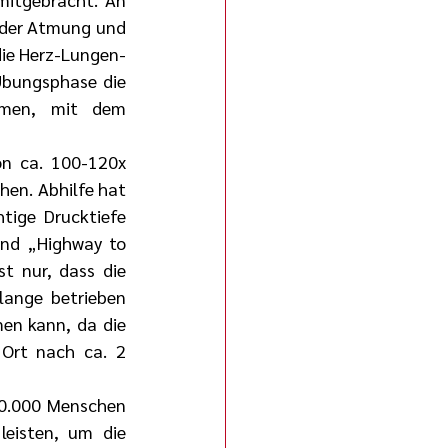
der Atmung und 
die Herz-Lungen-
Übungsphase die 
men, mit dem 
on ca. 100-120x 
hen. Abhilfe hat 
tige Drucktiefe 
und „Highway to 
t nur, dass die 
ange betrieben 
en kann, da die 
Ort nach ca. 2 
50.000 Menschen 
eisten, um die 