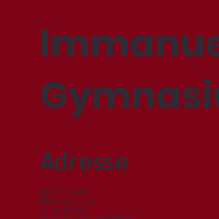
Immanue
Learn to love your school
more
Gymnas
Adresse
Alter Postweg 1
29331 Lachendorf
Tel. 05145 1000
info@gymnasium-lachendorf.de