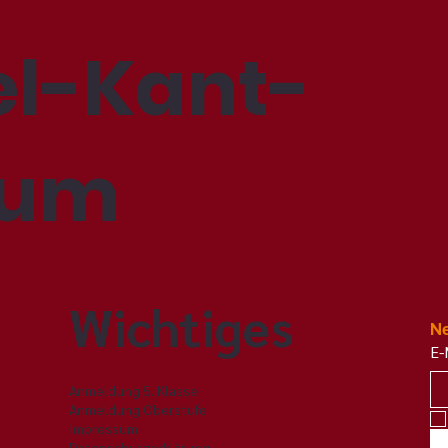
Mit
l-Kant-
ALN - Aktive Lernzeit am
Nachmittag
ium
Wichtiges
Ne
E-
Anmeldung 5. Klasse
Anmeldung Oberstufe
Impressum
Datenschutzerklärung