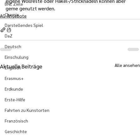
eigene Wollreste oder Häkel-/Stricknadeln können aber 
BNE Ziele
gerne genutzt werden.
Chemie
AG-Angebote
Darstellendes Spiel
DaZ
Deutsch
Einschulung
Alle ansehen
Aktuelle Beiträge
Englisch
Erasmus+
Erdkunde
Erste-Hilfe
Fahrten zu Kunstorten
Französisch
Geschichte