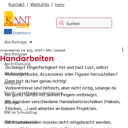
Kontakt
|
WebUntis
|
Iserv
Alle Beiträge
cvonrabenau
14. Aug. 2025
1 Min. Lesezeit
Alle Beiträge
Handarbeiten
Abi Entlassung
Du bringst Fingerfertigkeit mit und hast Lust, selbst 
AG-Angebote
Kleidungsstücke, Accessoires oder Figuren herzustellen?
Dann bist du hier genau richtig!
Beratung
Vorkenntnisse sind hilfreich, aber nicht nötig, solange du 
Berufs- und Studienorientierung
ein gutes Gefühl mit deinen Fingern mitbringst.
Wir erproben verschiedene Handarbeitstechniken (Häkeln, 
Biologie
Stricken, …) und arbeiten an kleinen Projekten.
BNE im Schulalltag
Arbeitsmaterialien müssen nicht mitgebracht werden, 
BNE Projektwoche