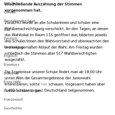
BNE Ziele
anschließende Auszählung der Stimmen 
vorgenommen hat.
Chemie
Darstellendes Spiel
Zunächst wurde an alle Schülerinnen und Schüler eine 
Wahlbenachrichtigung verschickt. An den Tagen, an denen 
DaZ
das Wahllokal im Raum 116 geöffnet war, bildeten jeweils 
Deutsch
drei Schüler/innen den Wahlvorstand und überwachten den 
ordnungsgemäßen Ablauf der Wahl. Am Freitag wurden 
Einschulung
schließlich die Stimmen aller 517 Wahlberechtigten 
Englisch
ausgezählt.
Erasmus+
Die Ergebnisse unserer Schule findet man ab 18.00 Uhr 
Erdkunde
unten.Wen die Gesamtergebnisse der Juniorwahl 
Erste-Hilfe
interessieren, sollte 
hier 
schauen. Insgesamt haben über 
3.400 Schulen in ganz Deutschland teilgenommen.
Fahrten zu Kunstorten
Französisch
Geschichte