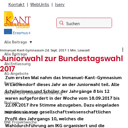
Kontakt
|
WebUntis
|
Iserv
Alle Beiträge
Immanuel-Kant-Gymnasium
24. Sept. 2017
1 Min. Lesezeit
Alle Beiträge
Juniorwahl zur Bundestagswahl
Abi Entlassung
2017
AG-Angebote
Zum ersten Mal nahm das Immanuel-Kant-Gymnasium 
Beratung
in Lachendorf dieses Jahr an der Juniorwahl teil. Alle 
Schülerinnen und Schüler der Jahrgänge 8 bis 12 
Berufs- und Studienorientierung
waren aufgefordert in der Woche vom 18.09.2017 bis 
Biologie
22.09.2017 ihre Stimme abzugeben. Dazu eingeladen 
wurden sie vom gesellschaftswissenschaftlichen 
BNE im Schulalltag
Profil des Jahrgangs 10, welches die 
BNE Projektwoche
Wahldurchführung am IKG organisiert und die 