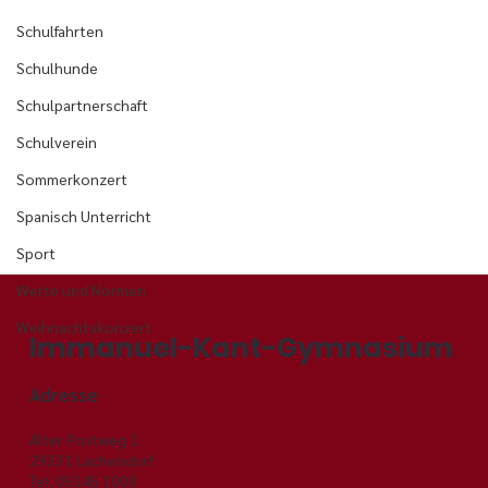
Schulfahrten
Schulhunde
Schulpartnerschaft
Schulverein
Sommerkonzert
Spanisch Unterricht
Sport
Werte und Normen
Weihnachtskonzert
Immanuel-Kant-Gymnasium
Adresse
Alter Postweg 1
29331 Lachendorf
Tel. 05145 1000