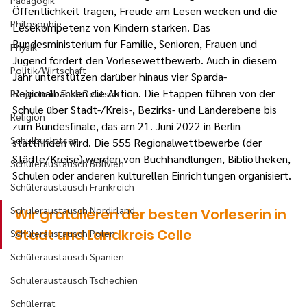
Pädagogik
Öffentlichkeit tragen, Freude am Lesen wecken und die 
Philosophie
Lesekompetenz von Kindern stärken. Das 
Bundesministerium für Familie, Senioren, Frauen und 
Physik
Jugend fördert den Vorlesewettbewerb. Auch in diesem 
Politik/Wirtschaft
Jahr unterstützen darüber hinaus vier Sparda-
Regionalbanken die Aktion. Die Etappen führen von der 
Projekte im Fach Deutsch
Schule über Stadt-/Kreis-, Bezirks- und Länderebene bis 
Religion
zum Bundesfinale, das am 21. Juni 2022 in Berlin 
Schulbuslotsen
stattfinden wird. Die 555 Regionalwettbewerbe (der 
Städte/Kreise) werden von Buchhandlungen, Bibliotheken, 
Schüleraustausch Bolivien
Schulen oder anderen kulturellen Einrichtungen organisiert.
Schüleraustausch Frankreich
Schüleraustausch Nordirland
Wir gratulieren der besten Vorleserin in 
Stadt und Landkreis Celle
Schüleraustausch Polen
Schüleraustausch Spanien
Schüleraustausch Tschechien
Schülerrat