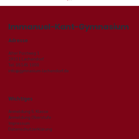
Immanuel-Kant-Gymnasium
Adresse
Vorbereitung ist alles!
Alter Postweg 1
29331 Lachendorf
Tel. 05145 1000
info@gymnasium-lachendorf.de
Wichtiges
Anmeldung 5. Klasse
Anmeldung Oberstufe
Impressum
Datenschutzerklärung