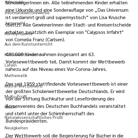
Informatik
SchulsiegerInnen ein. Alle teilnehmenden Kinder erhalten 
eine Urkunde und eine Sonderauflage von „Das Universum 
Informatikwettbewerbe
ist verdammt groß und supermystisch“ von Lisa Krusche 
Juniorwahl
(Beltz). Alle GewinnerInnen der Stadt- und Kreisentscheide 
erhalten zusätzlich ein Exemplar von "Calypsos Irrfahrt" 
Kunstprojekte
von Cornelia Franz (Carlsen).
Aus dem Kunstunterricht
480.000 Kinder nahmen insgesamt am 63. 
Kunstwettbewerbe
Vorlesewettbewerb teil. Damit kommt der Wettbewerb 
Latein
nahezu auf das Niveau eines Vor-Corona-Jahres.
Mathematik
Der seit 1959 stattfindende Vorlesewettbewerb ist einer 
Mathe-Wettbewerb
der größten Schülerwettbewerbe Deutschlands. Er wird 
MuKu-Profil
von der Stiftung Buchkultur und Leseförderung des 
Börsenvereins des Deutschen Buchhandels veranstaltet 
Musik
und steht unter der Schirmherrschaft des 
Naturwissenschaftliches Profil
Bundespräsidenten.
Neuigkeiten
Der Wettbewerb soll die Begeisterung für Bücher in die 