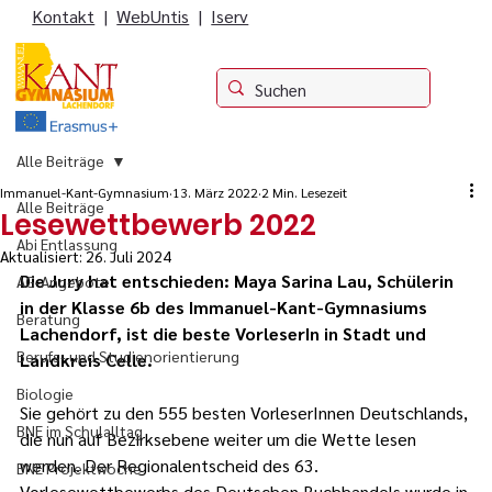
Kontakt
|
WebUntis
|
Iserv
Alle Beiträge
Immanuel-Kant-Gymnasium
13. März 2022
2 Min. Lesezeit
Alle Beiträge
Lesewettbewerb 2022
Abi Entlassung
Aktualisiert:
26. Juli 2024
Die Jury hat entschieden: Maya Sarina Lau, Schülerin 
AG-Angebote
in der Klasse 6b des Immanuel-Kant-Gymnasiums 
Beratung
Lachendorf, ist die beste VorleserIn in Stadt und 
Berufs- und Studienorientierung
Landkreis Celle.
Biologie
Sie gehört zu den 555 besten VorleserInnen Deutschlands, 
BNE im Schulalltag
die nun auf Bezirksebene weiter um die Wette lesen 
werden. Der Regionalentscheid des 63. 
BNE Projektwoche
Vorlesewettbewerbs des Deutschen Buchhandels wurde in 