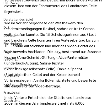
BNE Ziele
diesem Jahr von der Fahrbücherei des Landkreises Celle 
Chemie
organisiert.
Darstellendes Spiel
Wie im Vorjahr begegnete der Wettbewerb den 
DaZ
Pandemiebedingungen flexibel, sodass er trotz Corona 
weiterlaufen konnte: Die 15 SchulsiegerInnen aus Stadt 
Deutsch
und Landkreis Celle konnten ihren Vorlesebeitrag bis zum 
Einschulung
10. Februar aufzeichnen und über das Video-Portal des 
Wettbewerbs hochladen. Die Jury, bestehend aus Susanne 
Englisch
Fischer (Arno-Schmidt-Stiftung), AlicePantermüller 
Erasmus+
(Kinderbuch-Autorin), Sabine Richter 
Erdkunde
(Bibliotheksgesellschaft Celle), Daniela Specht 
(Stadtbibliothek Celle) und der Keisentscheid-
Erste-Hilfe
Vorjahressiegerin Annika Böker, sichtete und bewertete 
Fahrten zu Kunstorten
alle eingereichten Video-Beiträge.
Französisch
In die Vorlese-Entscheide der Städte und Landkreise 
Geschichte
zogen in diesem Jahr bundesweit mehr als 6.000 