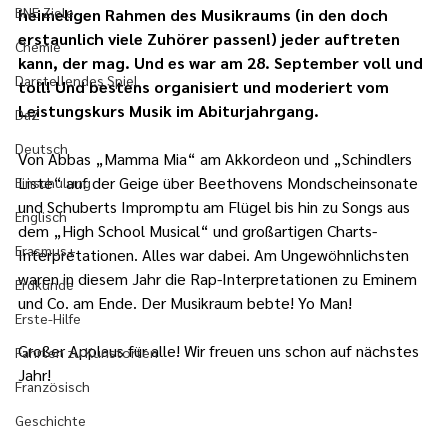
BNE Ziele
heimeligen Rahmen des Musikraums (in den doch 
erstaunlich viele Zuhörer passen!) jeder auftreten 
Chemie
kann, der mag. Und es war am 28. September voll und 
Darstellendes Spiel
toll! Und bestens organisiert und moderiert vom 
Leistungskurs Musik im Abiturjahrgang.
DaZ
Deutsch
Von Abbas „Mamma Mia“ am Akkordeon und „Schindlers 
Liste“ auf der Geige über Beethovens Mondscheinsonate 
Einschulung
und Schuberts Impromptu am Flügel bis hin zu Songs aus 
Englisch
dem „High School Musical“ und großartigen Charts-
Erasmus+
Interpretationen. Alles war dabei. Am Ungewöhnlichsten 
waren in diesem Jahr die Rap-Interpretationen zu Eminem 
Erdkunde
und Co. am Ende. Der Musikraum bebte! Yo Man!
Erste-Hilfe
Großer Applaus für alle! Wir freuen uns schon auf nächstes 
Fahrten zu Kunstorten
Jahr!
Französisch
Geschichte