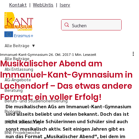
Kontakt
|
WebUntis
|
Iserv
Alle Beiträge
Immanuel-Kant-Gymnasium
26. Okt. 2017
1 Min. Lesezeit
Alle Beiträge
Musikalischer Abend am
Abi Entlassung
Immanuel-Kant-Gymnasium in
AG-Angebote
Lachendorf – Das etwas andere
Beratung
Format: ein voller Erfolg!
Berufs- und Studienorientierung
Die musikalischen AGs am Immanuel-Kant-Gymnasium 
Biologie
sind allseits beliebt und vielen bekannt. Doch das ist 
nicht alles: Viele Schülerinnen und Schüler sind auch 
BNE im Schulalltag
sonst musikalisch aktiv. Seit einigen Jahren gibt es 
BNE Projektwoche
nun das Format „Musikalischer Abend“, bei dem im 