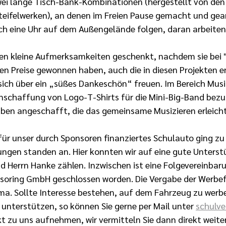
ei lange Tisch-Bank-Kombinationen (hergestellt von den
ifelwerken), an denen im Freien Pause gemacht und gear
och eine Uhr auf dem Außengelände folgen, daran arbeiten 
en kleine Aufmerksamkeiten geschenkt, nachdem sie bei 
n Preise gewonnen haben, auch die in diesen Projekten e
sich über ein „süßes Dankeschön“ freuen. Im Bereich Musi
nschaffung von Logo-T-Shirts für die Mini-Big-Band bezu
ben angeschafft, die das gemeinsame Musizieren erleicht
 für unser durch Sponsoren finanziertes Schulauto ging zu
ungen standen an. Hier konnten wir auf eine gute Unters
d Herrn Hanke zählen. Inzwischen ist eine Folgevereinbaru
ring GmbH geschlossen worden. Die Vergabe der Werbef
irma. Sollte Interesse bestehen, auf dem Fahrzeug zu werb
u unterstützen, so können Sie gerne per Mail unter 
schulve
t zu uns aufnehmen, wir vermitteln Sie dann direkt weiter