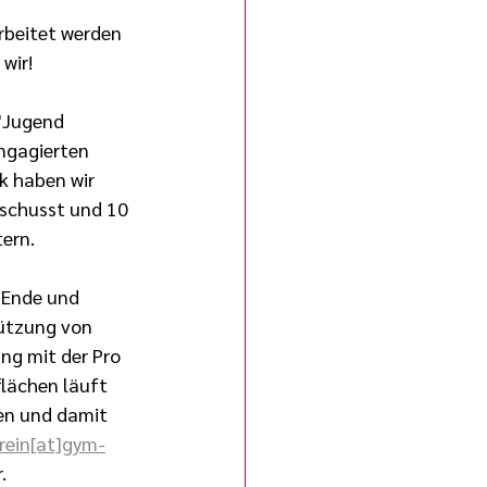
 
beitet werden 
wir!
"Jugend 
ngagierten 
k haben wir 
schusst und 10 
ern. 
 Ende und 
tützung von 
ng mit der Pro 
lächen läuft 
en und damit 
rein[at]gym-
.