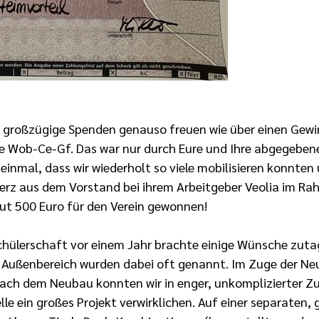
 großzügige Spenden genauso freuen wie über einen Gewin
se Wob-Ce-Gf. Das war nur durch Eure und Ihre abgegebe
inmal, dass wir wiederholt so viele mobilisieren konnten
rz aus dem Vorstand bei ihrem Arbeitgeber Veolia im Ra
t 500 Euro für den Verein gewonnen! 
Schülerschaft vor einem Jahr brachte einige Wünsche zuta
 Außenbereich wurden dabei oft genannt. Im Zuge der Ne
ach dem Neubau konnten wir in enger, unkomplizierter 
le ein großes Projekt verwirklichen. Auf einer separaten, 