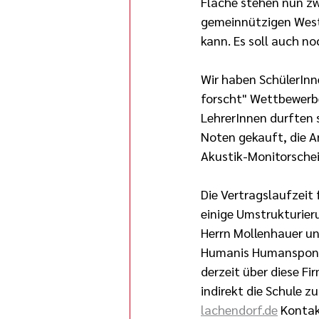
Fläche stehen nun zw
gemeinnützigen Weste
kann. Es soll auch n
Wir haben SchülerInn
forscht" Wettbewerbe
LehrerInnen durften 
Noten gekauft, die A
Akustik-Monitorschei
Die Vertragslaufzeit
einige Umstrukturier
Herrn Mollenhauer un
Humanis Humansponso
derzeit über diese F
indirekt die Schule z
lachendorf.de
 Kontak