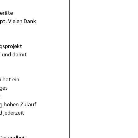
eräte 
pt. Vielen Dank 
gsprojekt 
z und damit 
 hat ein 
ges 
 
ig hohen Zulauf 
 jederzeit 
Gesundheit, 