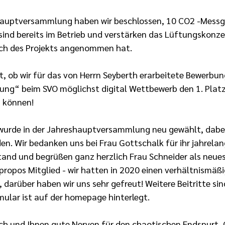
Hauptversammlung haben wir beschlossen, 10 CO2 -Messg
sind bereits im Betrieb und verstärken das Lüftungskonze
sich des Projekts angenommen hat.
t, ob wir für das von Herrn Seyberth erarbeitete Bewerbun
tung“ beim SVO möglichst digital Wettbewerb den 1. Plat
 können!
wurde in der Jahreshauptversammlung neu gewählt, dabei
n. Wir bedanken uns bei Frau Gottschalk für ihr jahrelan
nd und begrüßen ganz herzlich Frau Schneider als neues
propos Mitglied - wir hatten in 2020 einen verhältnismäß
 darüber haben wir uns sehr gefreut! Weitere Beitritte sind
ular ist auf der homepage hinterlegt.
h und Ihnen gute Nerven für den chaotischen Endspurt, 