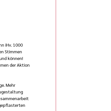
n iHv. 1000 
nen Stimmen 
 und können! 
hmen der Aktion 
ge. Mehr 
ugestaltung 
Zusammenarbeit 
gepflasterten 