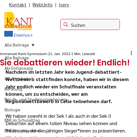
Kontakt
|
WebUntis
|
Iserv
Alle Beiträge
Immanuel-Kant-Gymnasium
21. Jan. 2022
1 Min. Lesezeit
Alle Beiträge
Sie debattieren wieder! Endlich!
Abi Entlassung
Nachdem im letzten Jahr kein Jugend-debattiert-
AG-Angebote
Wettbewerb stattfinden konnte, haben wir in diesem 
Jahr endlich wieder ein Schulfinale veranstalten 
Beratung
können, um zu entscheiden, wer am 
Berufs- und Studienorientierung
Regionalwettbewerb in Celle teilnehmen darf.
Biologie
Wir haben sowohl in der Sek I als auch in der Sek II 
BNE im Schulalltag
Debatten auf einem tollen Niveau sehen können und 
freuen uns, die diesjährigen Sieger*innen zu präsentieren. 
BNE Projektwoche