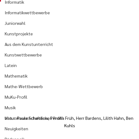
Informatik
Informatikwettbewerbe
Juniorwahl
Kunstprojekte
Aus dem Kunstunterricht
Kunstwettbewerbe
Latein
Mathematik
Mathe-Wettbewerb
MuKu-Profil
Musik
v.l.n.r.: Paula Schwolow, Perdita Früh, Herr Bardens, Lilith Hahn, Ben 
Naturwissenschaftliches Profil
Kuhls
Neuigkeiten