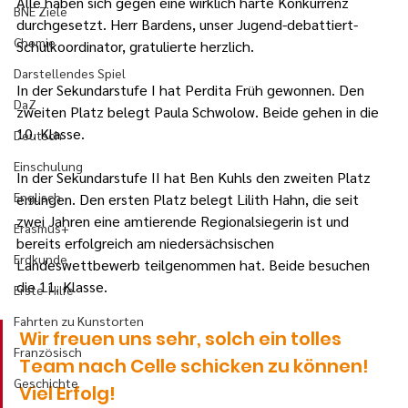
Alle haben sich gegen eine wirklich harte Konkurrenz 
BNE Ziele
durchgesetzt. Herr Bardens, unser Jugend-debattiert-
Chemie
Schulkoordinator, gratulierte herzlich.
Darstellendes Spiel
In der Sekundarstufe I hat Perdita Früh gewonnen. Den 
DaZ
zweiten Platz belegt Paula Schwolow. Beide gehen in die 
10. Klasse.
Deutsch
Einschulung
In der Sekundarstufe II hat Ben Kuhls den zweiten Platz 
Englisch
errungen. Den ersten Platz belegt Lilith Hahn, die seit 
zwei Jahren eine amtierende Regionalsiegerin ist und 
Erasmus+
bereits erfolgreich am niedersächsischen 
Erdkunde
Landeswettbewerb teilgenommen hat. Beide besuchen 
die 11. Klasse.
Erste-Hilfe
Fahrten zu Kunstorten
Wir freuen uns sehr, solch ein tolles 
Französisch
Team nach Celle schicken zu können! 
Geschichte
Viel Erfolg!