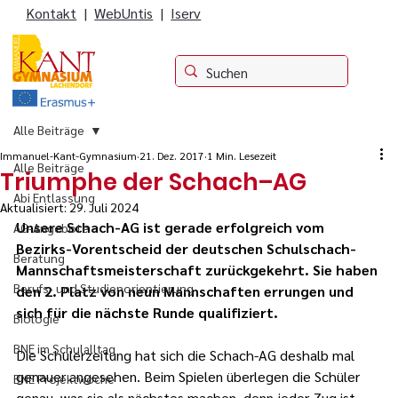
Kontakt
|
WebUntis
|
Iserv
Alle Beiträge
Immanuel-Kant-Gymnasium
21. Dez. 2017
1 Min. Lesezeit
Alle Beiträge
Triumphe der Schach–AG
Abi Entlassung
Aktualisiert:
29. Juli 2024
Unsere Schach-AG ist gerade erfolgreich vom 
AG-Angebote
Bezirks-Vorentscheid der deutschen Schulschach-
Beratung
Mannschaftsmeisterschaft zurückgekehrt. Sie haben 
Berufs- und Studienorientierung
den 2. Platz von neun Mannschaften errungen und 
sich für die nächste Runde qualifiziert.
Biologie
BNE im Schulalltag
Die Schülerzeitung hat sich die Schach-AG deshalb mal 
genauer angesehen. Beim Spielen überlegen die Schüler 
BNE Projektwoche
genau, was sie als nächstes machen, denn jeder Zug ist 