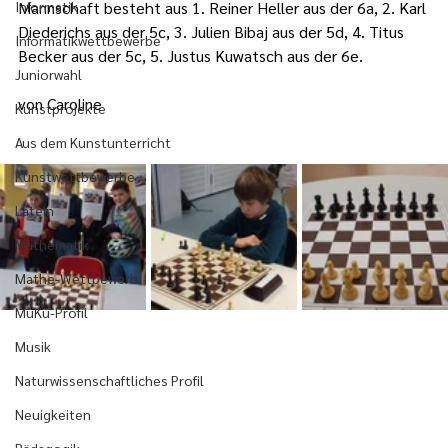
Informatik
Mannschaft besteht aus 1. Reiner Heller aus der 6a, 2. Karl 
Diederichs aus der 5c, 3. Julien Bibaj aus der 5d, 4. Titus 
Informatikwettbewerbe
Becker aus der 5c, 5. Justus Kuwatsch aus der 6e.
Juniorwahl
von Caroline
Kunstprojekte
Aus dem Kunstunterricht
Kunstwettbewerbe
Latein
Mathematik
Mathe-Wettbewerb
MuKu-Profil
Musik
Naturwissenschaftliches Profil
Neuigkeiten