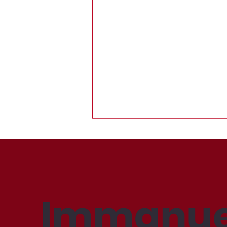
Immanue
Lesen macht Spaß!