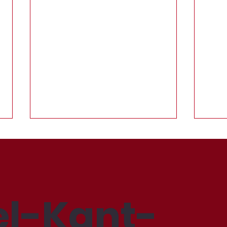
l-Kant-
Deu
Vorbereitung ist alles!