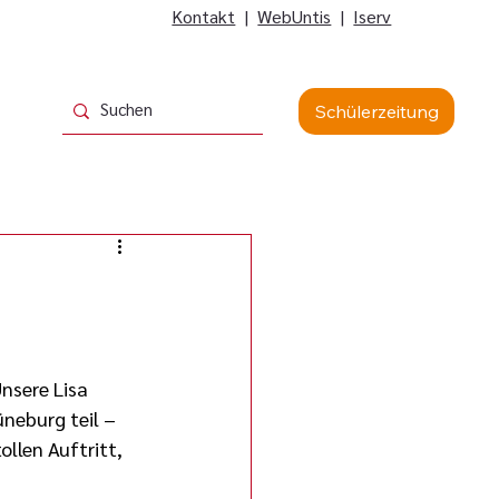
Kontakt
|
WebUntis
|
Iserv
Schülerzeitung
nsere Lisa 
neburg teil – 
llen Auftritt, 