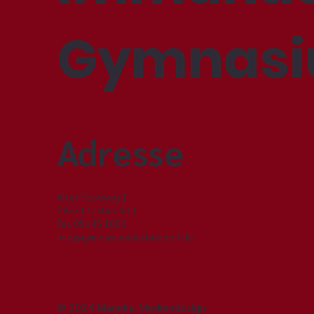
Gymnas
Adresse
Alter Postweg 1
29331 Lachendorf
Tel. 05145 1000
info@gymnasium-lachendorf.de
© 2024 Maneke Mediendesign