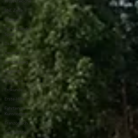
Projektwoche
BNE Ziele
Chemie
Darstellendes
Spiel
DaZ
Deutsch
Einschulung
Englisch
Erasmus+
Erdkunde
Erste-Hilfe
Fahrten zu
Kunstorten
Französisch
Geschichte