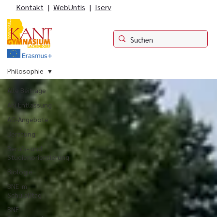
Kontakt
|
WebUntis
|
Iserv
Philosophie
Alle Beiträge
Abi Entlassung
AG-Angebote
Beratung
Berufs- und
Studienorientierung
Biologie
BNE im
Schulalltag
BNE