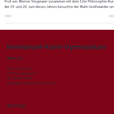
Prof. em. Stegmaier zu Gast am IKG
Prof. em. Werner Stegmaier zusammen mit dem 12er Philosophie-Kur
Am 19. und 20. Juni dieses Jahres besuchte der Wahl-Greifswalder und
Immanuel-Kant-Gymnasium
Adresse
Alter Postweg 1
29331 Lachendorf
Tel. 05145 1000
info@gymnasium-lachendorf.de