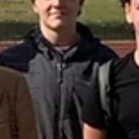
Pädagogik
Philosophie
Physik
Politik/Wirtschaft
Projekte im
Fach Deutsch
Religion
Schulbuslotsen
Schüleraustausch
Bolivien
Schüleraustausch
Frankreich
Schüleraustausch
Nordirland
Schüleraustausch
Polen
Schüleraustausch
Spanien