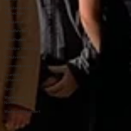
Schüleraustausch
Tschechien
Schülerrat
Schulfahrten
Schulhunde
Schulpartnerschaft
Schulverein
Sommerkonzert
Spanisch
Unterricht
Sport
Werte und
Normen
Weihnachtskonzert