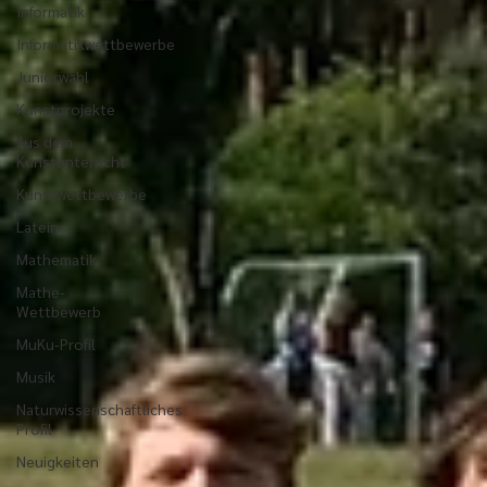
Informatik
Informatikwettbewerbe
Juniorwahl
Kunstprojekte
Aus dem
Kunstunterricht
Kunstwettbewerbe
Latein
Mathematik
Mathe-
Wettbewerb
MuKu-Profil
Musik
Naturwissenschaftliches
Profil
Neuigkeiten