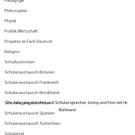
Pädagogik
Philosophie
Physik
Politik/Wirtschaft
Projekte im Fach Deutsch
Religion
Schulbuslotsen
Schüleraustausch Bolivien
Schüleraustausch Frankreich
Schüleraustausch Nordirland
Die Jahrgangsbesten und Schülersprecher Jonny und Finn mit Hr. 
Schüleraustausch Polen
Bühmann
Schüleraustausch Spanien
Schüleraustausch Tschechien
Schülerrat