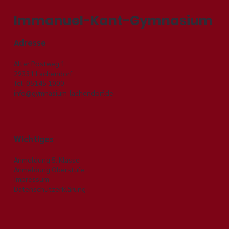
Immanuel-Kant-Gymnasium
Adresse
Alter Postweg 1
29331 Lachendorf
Tel. 05145 1000
Feierliche Abiturentlassung 2024
info@gymnasium-lachendorf.de
Wichtiges
Anmeldung 5. Klasse
Anmeldung Oberstufe
Impressum
Datenschutzerklärung