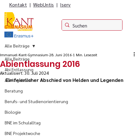
Kontakt
|
WebUntis
|
Iserv
Alle Beiträge
Immanuel-Kant-Gymnasium
28. Juni 2016
1 Min. Lesezeit
Alle Beiträge
Abientlassung 2016
Abi Entlassung
Aktualisiert:
30. Juli 2024
Ein feierlicher Abschied von Helden und Legenden
AG-Angebote
Beratung
Berufs- und Studienorientierung
Biologie
BNE im Schulalltag
BNE Projektwoche