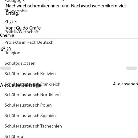
Pädagogik
Nachwuchschemikerinnen und Nachwuchschemikern viel 
Philosophie
Erfolg.
Physik
Von: Guido Grafe
Politik/Wirtschaft
Chemie
Projekte im Fach Deutsch
Religion
Schulbuslotsen
Schüleraustausch Bolivien
Alle ansehen
Schüleraustausch Frankreich
Aktuelle Beiträge
Schüleraustausch Nordirland
Schüleraustausch Polen
Schüleraustausch Spanien
Schüleraustausch Tschechien
Schülerrat