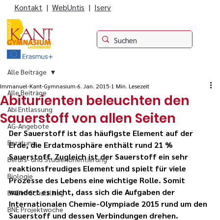
Kontakt
|
WebUntis
|
Iserv
Alle Beiträge
Immanuel-Kant-Gymnasium
6. Jan. 2015
1 Min. Lesezeit
Alle Beiträge
Abiturienten beleuchten den
Abi Entlassung
Sauerstoff von allen Seiten
AG-Angebote
Der Sauerstoff ist das häufigste Element auf der 
Beratung
Erde, die Erdatmosphäre enthält rund 21 % 
Sauerstoff. Zugleich ist der Sauerstoff ein sehr 
Berufs- und Studienorientierung
reaktionsfreudiges Element und spielt für viele 
Biologie
Prozesse des Lebens eine wichtige Rolle. Somit 
wundert es nicht, dass sich die Aufgaben der 
BNE im Schulalltag
Internationalen Chemie-Olympiade 2015 rund um den 
BNE Projektwoche
Sauerstoff und dessen Verbindungen drehen.