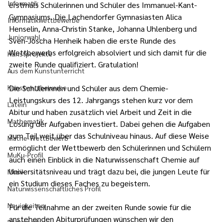
Informatik
erstmals Schülerinnen und Schüler des Immanuel-Kant-
Gymnasiums. Die Lachendorfer Gymnasiasten Alica 
Informatikwettbewerbe
Henselin, Anna-Christin Stanke, Johanna Uhlenberg und 
Juniorwahl
Sven-Joscha Henheik haben die erste Runde des 
Wettbewerbs erfolgreich absolviert und sich damit für die 
Kunstprojekte
zweite Runde qualifiziert. Gratulation!
Aus dem Kunstunterricht
Kunstwettbewerbe
Die Schülerinnen und Schüler aus dem Chemie-
Leistungskurs des 12. Jahrgangs stehen kurz vor dem 
Latein
Abitur und haben zusätzlich viel Arbeit und Zeit in die 
Mathematik
Lösung der Aufgaben investiert. Dabei gehen die Aufgaben 
zum Teil weit über das Schulniveau hinaus. Auf diese Weise 
Mathe-Wettbewerb
ermöglicht der Wettbewerb den Schülerinnen und Schülern 
MuKu-Profil
auch einen Einblick in die Naturwissenschaft Chemie auf 
Universitätsniveau und trägt dazu bei, die jungen Leute für 
Musik
ein Studium dieses Faches zu begeistern.
Naturwissenschaftliches Profil
Neuigkeiten
Für die Teilnahme an der zweiten Runde sowie für die 
anstehenden Abiturprüfungen wünschen wir den 