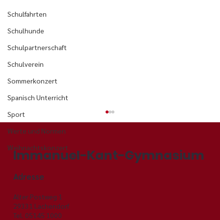
Schulfahrten
Schulhunde
Schulpartnerschaft
Schulverein
Sommerkonzert
Spanisch Unterricht
Sport
Werte und Normen
Weihnachtskonzert
Immanuel-Kant-Gymnasium
Adresse
Alter Postweg 1
29331 Lachendorf
Tel. 05145 1000