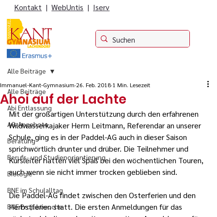
Kontakt
|
WebUntis
|
Iserv
Alle Beiträge
Immanuel-Kant-Gymnasium
26. Feb. 2018
1 Min. Lesezeit
Alle Beiträge
Ahoi auf der Lachte
Abi Entlassung
Mit der großartigen Unterstützung durch den erfahrenen 
AG-Angebote
Wildwasserkajaker Herrn Leitmann, Referendar an unserer 
Schule, ging es in der Paddel-AG auch in dieser Saison 
Beratung
sprichwörtlich drunter und drüber. Die Teilnehmer und 
Berufs- und Studienorientierung
Kursleiter hatten viel Spaß bei den wöchentlichen Touren, 
auch wenn sie nicht immer trocken geblieben sind.
Biologie
BNE im Schulalltag
Die Paddel-AG findet zwischen den Osterferien und den 
Herbstferien statt. Die ersten Anmeldungen für das 
BNE Projektwoche