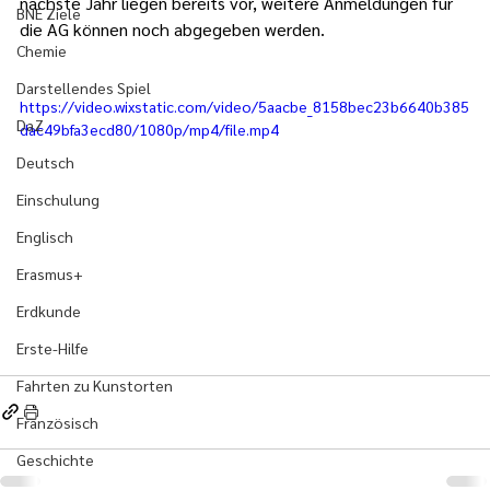
nächste Jahr liegen bereits vor, weitere Anmeldungen für 
BNE Ziele
die AG können noch abgegeben werden.
Chemie
Darstellendes Spiel
https://video.wixstatic.com/video/5aacbe_8158bec23b6640b385
DaZ
dac49bfa3ecd80/1080p/mp4/file.mp4
Deutsch
Einschulung
Englisch
Erasmus+
Erdkunde
Erste-Hilfe
Fahrten zu Kunstorten
Französisch
Geschichte