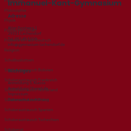
Pädagogik
Immanuel-Kant-Gymnasium
Philosophie
Adresse
Physik
Alter Postweg 1
Politik/Wirtschaft
29331 Lachendorf
Tel. 05145 1000
Projekte im Fach Deutsch
info@gymnasium-lachendorf.de
Alles für'n Arsch? – Was hinter
Religion
unserem Theaterprojekt wirklich
Schulbuslotsen
steckte
Schüleraustausch Bolivien
Wichtiges
Schüleraustausch Frankreich
Anmeldung 5. Klasse
Anmeldung Oberstufe
Schüleraustausch Nordirland
Impressum
Datenschutzerklärung
Schüleraustausch Polen
Schüleraustausch Spanien
Schüleraustausch Tschechien
Schülerrat