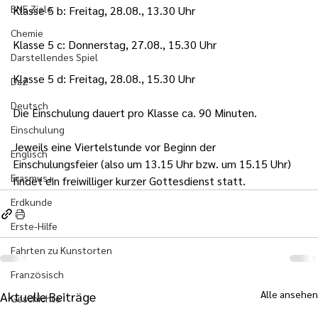
BNE Ziele
Klasse 5 b: Freitag, 28.08., 13.30 Uhr
Chemie
Klasse 5 c: Donnerstag, 27.08., 15.30 Uhr
Darstellendes Spiel
Klasse 5 d: Freitag, 28.08., 15.30 Uhr
DaZ
Deutsch
Die Einschulung dauert pro Klasse ca. 90 Minuten.
Einschulung
Jeweils eine Viertelstunde vor Beginn der 
Englisch
Einschulungsfeier (also um 13.15 Uhr bzw. um 15.15 Uhr) 
Erasmus+
findet ein freiwilliger kurzer Gottesdienst statt.
Erdkunde
Erste-Hilfe
Fahrten zu Kunstorten
Französisch
Alle ansehen
Aktuelle Beiträge
Geschichte