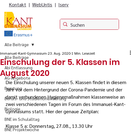
Kontakt
|
WebUntis
|
Iserv
Alle Beiträge
Immanuel-Kant-Gymnasium
23. Aug. 2020
1 Min. Lesezeit
Alle Beiträge
Einschulung der 5. Klassen im
Abi Entlassung
August 2020
AG-Angebote
Die Einschulung unserer neuen 5. Klassen findet in diesem 
Beratung
Jahr vor dem Hintergrund der Corona-Pandemie und der 
damit verbundenen Hygienemaßnahmen klassenweise an 
Berufs- und Studienorientierung
zwei verschiedenen Tagen im Forum des Immanuel-Kant-
Biologie
Gymnasiums statt. Hier der genaue Zeitplan:
BNE im Schulalltag
Klasse 5 a: Donnerstag, 27.08., 13.30 Uhr
BNE Projektwoche