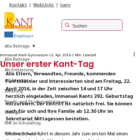
Kontakt
|
WebUntis
|
Iserv
Alle Beiträge
Immanuel-Kant-Gymnasium
12. Apr. 2016
1 Min. Lesezeit
Alle Beiträge
Unser erster Kant-Tag
Abi Entlassung
Alle Eltern, Verwandten, Freunde, kommenden 
AG-Angebote
Fünftklässler und Interessierten sind am Freitag, 22. 
April 2016, in der Zeit zwischen 14 und 17 Uhr 
Beratung
herzlich eingeladen, Immanuel Kants 292. Geburtstag 
Berufs- und Studienorientierung
mitzufeiern. Der Eintritt ist natürlich frei. Sie können 
auch für sich und Ihre Familie ab 12.30 Uhr im 
Biologie
Sekretariat Mittagessen bestellen.
BNE im Schulalltag
Unsere Schule führt in diesem Jahr zum ersten Mal einen 
BNE Projektwoche