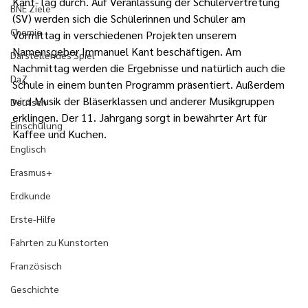
Kant-Tag durch. Auf Veranlassung der Schülervertretung 
BNE Ziele
(SV) werden sich die Schülerinnen und Schüler am 
Chemie
Vormittag in verschiedenen Projekten unserem 
Namensgeber Immanuel Kant beschäftigen. Am 
Darstellendes Spiel
Nachmittag werden die Ergebnisse und natürlich auch die 
DaZ
Schule in einem bunten Programm präsentiert. Außerdem 
wird Musik der Bläserklassen und anderer Musikgruppen 
Deutsch
erklingen. Der 11. Jahrgang sorgt in bewährter Art für 
Einschulung
Kaffee und Kuchen.
Englisch
Erasmus+
Erdkunde
Erste-Hilfe
Fahrten zu Kunstorten
Französisch
Geschichte