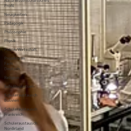
Naturwissenschaftliches
Profil
Neuigkeiten
Pädagogik
Philosophie
Physik
Politik/Wirtschaft
Projekte im
Fach
Deutsch
Religion
Schulbuslotsen
Schüleraustausch
Bolivien
Schüleraustausch
Frankreich
Schüleraustausch
Nordirland