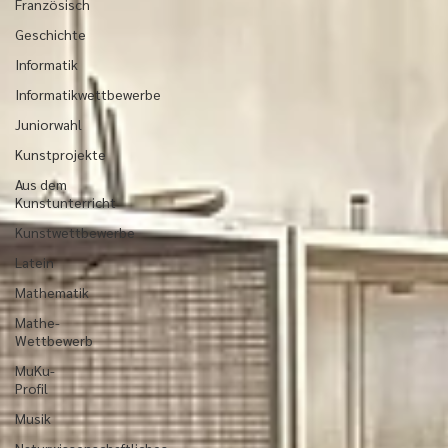
Französisch
Geschichte
Informatik
Informatikwettbewerbe
Juniorwahl
Kunstprojekte
Aus dem
Kunstunterricht
Kunstwettbewerbe
Latein
Mathematik
Mathe-
Wettbewerb
MuKu-
Profil
Musik