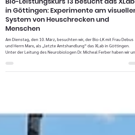
Bio-Leistungskurs 13 besucht das XLab
in Göttingen: Experimente am visuelle
System von Heuschrecken und
Menschen
Am Dienstag, den 10. März, besuchten wir, der Bio-LK mit Frau Debus
und Herrn Marx, als „letzte Amtshandlung“ das XLab in Göttingen.
Unter der Leitung des Neurobiologen Dr. Micheal Ferber haben wir u
vor allem mit der Flickerfusionsfrequenz der Lichtrezeptorzellen vo
Menschen und Heuschrecken beschäftigt. Zuerst durfte ein Vortrag
nicht fehlen. Herr Dr. Ferber brachte uns Verschiedenstes über
Lichtsinneszellen näher. Von ihrer Evolution, über ihren Aufbau bis zu
ihrer Funk