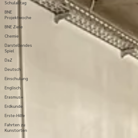
Schulalltag
BNE
Projektwoche
BNE Ziele
Chemie
Darstellendes
Spiel
DaZ
Deutsch
Einschulung
Englisch
Erasmus+
Erdkunde
Erste-Hilfe
Fahrten zu
Kunstorten