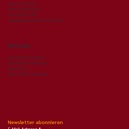
Immanuel-Kant-Gymnasium
Adresse
Alter Postweg 1
29331 Lachendorf
Tel. 05145 1000
info@gymnasium-lachendorf.de
Wichtiges
Anmeldung 5. Klasse
Anmeldung Oberstufe
Impressum
Datenschutzerklärung