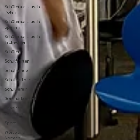
Schüleraustausch
Polen
Schüleraustausch
Spanien
Schüleraustausch
Tschechien
Schülerrat
Schulfahrten
Schulhunde
Schulpartnerschaft
Schulverein
Sommerkonzert
Spanisch
Unterricht
Sport
Werte und
Normen