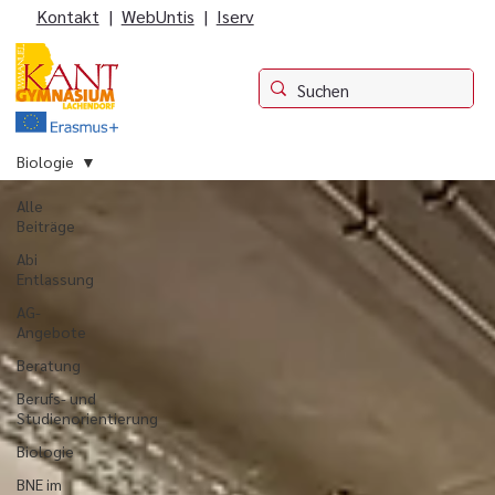
Kontakt
|
WebUntis
|
Iserv
Biologie
Alle
Beiträge
Abi
Entlassung
AG-
Angebote
Beratung
Berufs- und
Studienorientierung
Biologie
BNE im