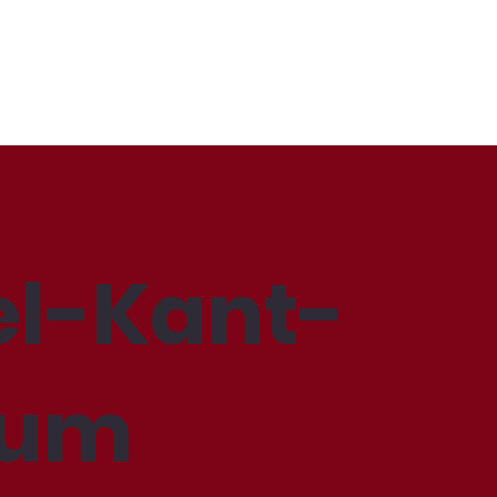
l-Kant-
ium