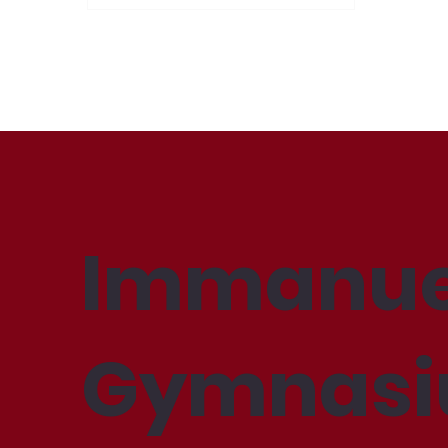
Immanue
Gymnas