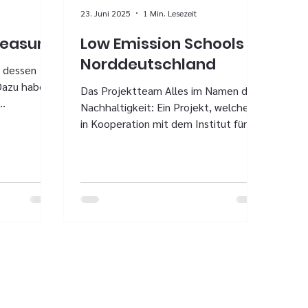
23. Juni 2025
1 Min. Lesezeit
reasure
Low Emission Schools in
Norddeutschland
d dessen
Dazu haben
Das Projektteam Alles im Namen der
Nachhaltigkeit: Ein Projekt, welches
 und dazu
in Kooperation mit dem Institut für
Vernetztes Denken Bredeneek, der
Christian-Albrechts-Universität zu Kiel
und der Leibniz Universität Hannover
entstanden ist, war das Projekt „Low-
Emission-Schools in
Norddeutschland“. Dieses hat das
Ziel CO2-Emissionen an der Schule zu
reduzieren. So haben auch an unserer
Schule die Schülerinnen und Schüler
viele tolle Ideen entwickelt, wie man
ihre Schule nachhaltiger