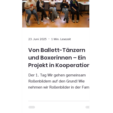
23. Juni 2025
1 Min. Lesezeit
Von Ballett-Tänzern
und Boxerinnen – Ein
Projekt in Kooperation
mit dem Frauenhaus
Der 1. Tag Wir gehen gemeinsam
Celle e.V.
Rollenbildern auf den Grund! Wie
nehmen wir Rollenbilder in der Familie
wahr? In der Schule? Im...