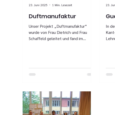
23. Juni 2025
1 Min. Lesezeit
23. Ju
Duftmanufaktur
Gue
Unser Projekt „Duftmanufaktur“
In d
wurde von Frau Dietrich und Frau
Kant
Schaffeld geleitet und fand im
Lehr
Chemie- sowie im Kunstraum statt.
Frau 
Am...
-...