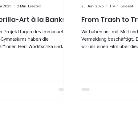
ni 2025
2 Min. Lesezeit
23. Juni 2025
1 Min. Lesezeit
rilla-Art à la Banksy
From Trash to T
en Projekttagen des Immanuel-
Wir haben uns mit Müll un
-Gymnasiums haben die
Vermeidung beschäftigt. 
er*innen Herr Woditschka und
wir uns einen Film über die
Kussin das Projekt „Guerilla Art
Recyclinglüge angeschaut
etwas...