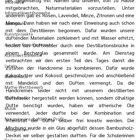
uns gegenseitig mit Namen und unseren, von zu Hause 
Informatik
mitgebrachten, Naturmaterialien vorzustellen. Unter 
Informatikwettbewerbe
anderem gab es Rosen, Lavendel, Minze, Zitronen und eine 
Mango. Dann haben wir nach einer Einweisung auch schon 
Juniorwahl
mit dem Destillieren begonnen. Dafür wurden unsere 
Kunstprojekte
duftenden Materialien zerkleinert und mit Wasser erhitzt, 
Aus dem Kunstunterricht
sodass das Duftwasser durch eine Destillationsbrücke in 
einem Becherglas gesammelt wurde. Am Dienstag 
Kunstwettbewerbe
verbrachten wir den ersten Teil des Tages damit die 
Latein
Zutaten der Handcreme zu kombinieren. Dafür wurde 
Kakaobutter und Kokosöl geschmolzen und anschließend 
Mathematik
mit Mandelöl und den Düften vermengt. Da die 
Mathe-Wettbewerb
Handcremes leider nicht mit unserem destillierten 
Duftwasser hergestellt werden können, sondern ölhaltige 
MuKu-Profil
Düfte benötigt wurden, haben wir ätherische Öle 
Musik
verwendet. Jeder durfte bei der Kombination und 
Naturwissenschaftliches Profil
Intensität der Düfte selber frei kreativ werden. Die 
Mischung wurde in ein Glas abgefüllt dessen Bambusholz-
Neuigkeiten
Deckel wir selber gestalten durften. Für die Schülerinnen 