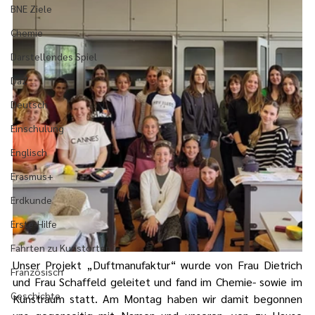
BNE Ziele
Chemie
Darstellendes Spiel
DaZ
Deutsch
Einschulung
Englisch
Erasmus+
Erdkunde
Erste-Hilfe
Fahrten zu Kunstorten
Unser Projekt „Duftmanufaktur“ wurde von Frau Dietrich 
Französisch
und Frau Schaffeld geleitet und fand im Chemie- sowie im 
Geschichte
Kunstraum statt. Am Montag haben wir damit begonnen 