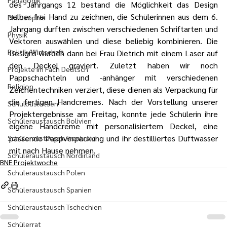
Pädagogik
des Jahrgangs 12 bestand die Möglichkeit das Design 
selber frei Hand zu zeichnen, die Schülerinnen aus dem 6. 
Philosophie
Jahrgang durften zwischen verschiedenen Schriftarten und 
Physik
Vektoren auswählen und diese beliebig kombinieren. Die 
Politik/Wirtschaft
Designs wurden dann bei Frau Dietrich mit einem Laser auf 
den Deckel graviert. Zuletzt haben wir noch 
Projekte im Fach Deutsch
Pappschachteln und -anhänger mit verschiedenen 
Religion
Zeichentechniken verziert, diese dienen als Verpackung für 
die fertigen Handcremes. Nach der Vorstellung unserer 
Schulbuslotsen
Projektergebnisse am Freitag, konnte jede Schülerin ihre 
Schüleraustausch Bolivien
eigene Handcreme mit personalisiertem Deckel, eine 
passende Pappverpackung und ihr destilliertes Duftwasser 
Schüleraustausch Frankreich
mit nach Hause nehmen.
Schüleraustausch Nordirland
BNE Projektwoche
Schüleraustausch Polen
Schüleraustausch Spanien
Schüleraustausch Tschechien
Schülerrat