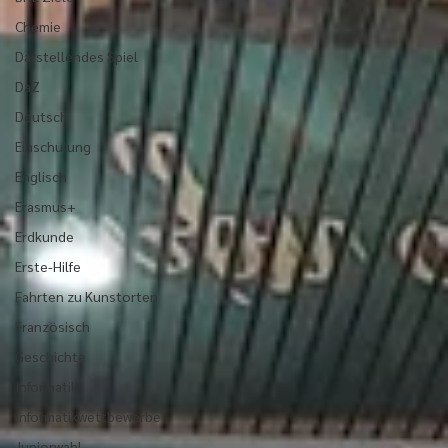
Chemie
Darstellendes Spiel
DaZ
Deutsch
Einschulung
Englisch
Erasmus+
Erdkunde
Erste-Hilfe
Fahrten zu Kunstorten
Französisch
Geschichte
Informatik
Informatikwettbewerbe
Juniorwahl