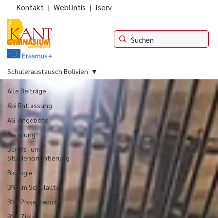
Kontakt
|
WebUntis
|
Iserv
Schüleraustausch Bolivien
Alle Beiträge
Abi Entlassung
AG-Angebote
Beratung
Berufs- und
Studienorientierung
Biologie
BNE im Schulalltag
BNE Projektwoche
BNE Ziele