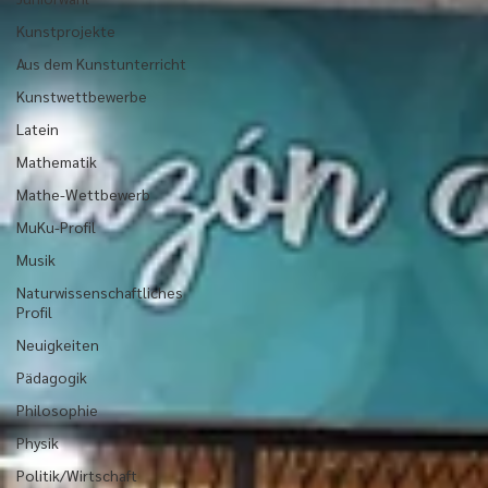
Kunstprojekte
Aus dem Kunstunterricht
Kunstwettbewerbe
Latein
Mathematik
Mathe-Wettbewerb
MuKu-Profil
Musik
Naturwissenschaftliches
Profil
Neuigkeiten
Pädagogik
Philosophie
Physik
Politik/Wirtschaft