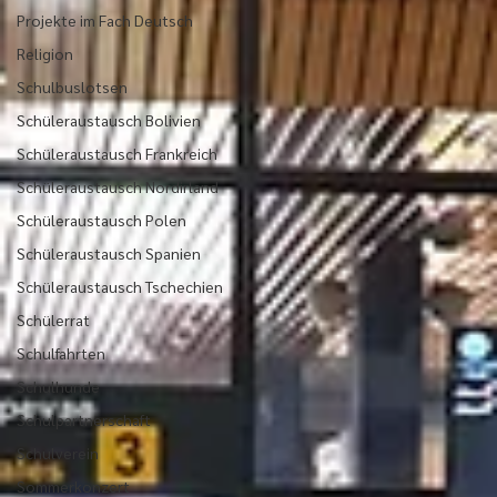
Projekte im Fach Deutsch
Religion
Schulbuslotsen
Schüleraustausch Bolivien
Schüleraustausch Frankreich
Schüleraustausch Nordirland
Schüleraustausch Polen
Schüleraustausch Spanien
Schüleraustausch Tschechien
Schülerrat
Schulfahrten
Schulhunde
Schulpartnerschaft
Schulverein
Sommerkonzert