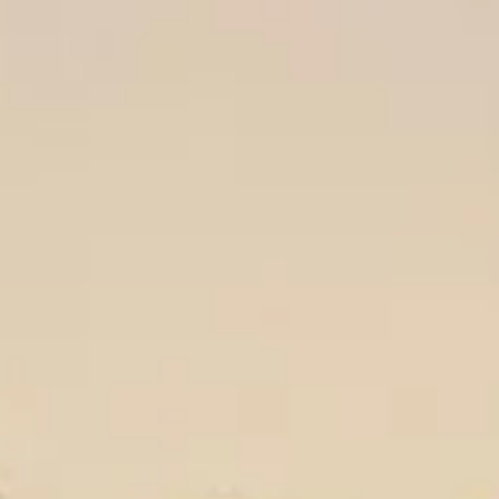
4. Aug. 2025
2 Min. Lesezeit
Bolivianische Schüler besuchen das
Immanuel-Kant-Gymnasium in
Lachendorf (2024)
Seit 2015 pflegt das Immanuel-Kant-Gymnasium eine Partnerschaft m
einer Schule in Tarija, Bolivien. Nach der Corona-Pandemie ist es nun..