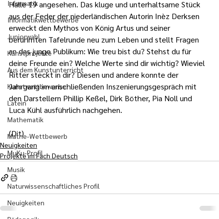
Informatik
Halle 19 angesehen. Das kluge und unterhaltsame Stück 
aus der Feder der niederländischen Autorin Inèz Derksen 
Informatikwettbewerbe
erweckt den Mythos von König Artus und seiner 
Juniorwahl
berühmten Tafelrunde neu zum Leben und stellt Fragen 
an das junge Publikum: Wie treu bist du? Stehst du für 
Kunstprojekte
deine Freunde ein? Welche Werte sind dir wichtig? Wieviel 
Aus dem Kunstunterricht
Ritter steckt in dir? Diesen und andere konnte der 
Jahrgang im anschließenden Inszenierungsgespräch mit 
Kunstwettbewerbe
den Darstellern Phillip Keßel, Dirk Böther, Pia Noll und 
Latein
Luca Kühl ausführlich nachgehen.
Mathematik
(Dit)
Mathe-Wettbewerb
Neuigkeiten
MuKu-Profil
Projekte im Fach Deutsch
Musik
Naturwissenschaftliches Profil
Neuigkeiten