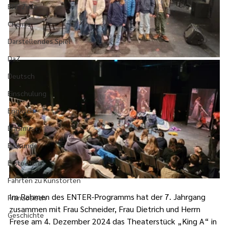
BNE Ziele
Chemie
Darstellendes Spiel
DaZ
Deutsch
Einschulung
Englisch
Erasmus+
Erdkunde
Erste-Hilfe
Fahrten zu Kunstorten
Im Rahmen des ENTER-Programms hat der 7. Jahrgang 
Französisch
zusammen mit Frau Schneider, Frau Dietrich und Herrn 
Geschichte
Frese am 4. Dezember 2024 das Theaterstück „King A“ in 