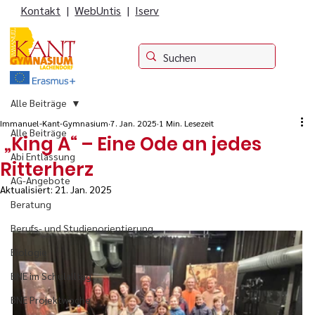
Kontakt
|
WebUntis
|
Iserv
Alle Beiträge
Immanuel-Kant-Gymnasium
7. Jan. 2025
1 Min. Lesezeit
Alle Beiträge
„King A“ – Eine Ode an jedes
Abi Entlassung
Ritterherz
AG-Angebote
Aktualisiert:
21. Jan. 2025
Beratung
Berufs- und Studienorientierung
Biologie
BNE im Schulalltag
BNE Projektwoche