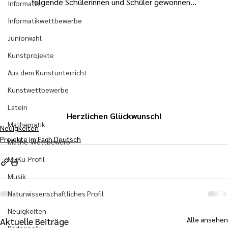
folgende Schülerinnen und Schüler gewonnen...
Informatik
Informatikwettbewerbe
Juniorwahl
Kunstprojekte
Aus dem Kunstunterricht
Kunstwettbewerbe
Latein
Herzlichen Glückwunsch!
Mathematik
Neuigkeiten
Projekte im Fach Deutsch
Mathe-Wettbewerb
MuKu-Profil
Musik
Naturwissenschaftliches Profil
Neuigkeiten
Alle ansehen
Aktuelle Beiträge