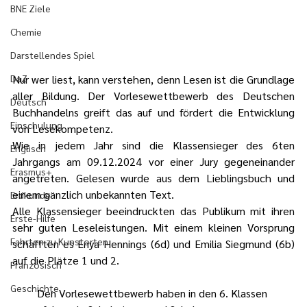
BNE Ziele
Chemie
Darstellendes Spiel
Nur wer liest, kann verstehen, denn Lesen ist die Grundlage 
DaZ
aller Bildung. Der Vorlesewettbewerb des Deutschen 
Deutsch
Buchhandelns greift das auf und fördert die Entwicklung 
Einschulung
von Lesekompetenz.
Wie in jedem Jahr sind die Klassensieger des 6ten 
Englisch
Jahrgangs am 09.12.2024 vor einer Jury gegeneinander 
Erasmus+
angetreten. Gelesen wurde aus dem Lieblingsbuch und 
einem gänzlich unbekannten Text.
Erdkunde
Alle Klassensieger beeindruckten das Publikum mit ihren 
Erste-Hilfe
sehr guten Leseleistungen. Mit einem kleinen Vorsprung 
Fahrten zu Kunstorten
schafften es Enya Hennings (6d) und Emilia Siegmund (6b) 
auf die Plätze 1 und 2.
Französisch
Geschichte
Den Vorlesewettbewerb haben in den 6. Klassen 