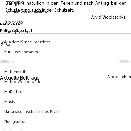
Informatik
Das geht natürlich in den Ferien und nach Antrag bei der 
Schulleitung auch in der Schulzeit.
Informatikwettbewerbe
Arvid Woditschka
Juniorwahl
Neuigkeiten
Politik/Wirtschaft
Kunstprojekte
Aus dem Kunstunterricht
Kunstwettbewerbe
Latein
Mathematik
Alle ansehen
Aktuelle Beiträge
Mathe-Wettbewerb
MuKu-Profil
Musik
Naturwissenschaftliches Profil
Neuigkeiten