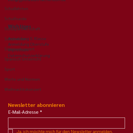
Alles für'n Arsch? – Was hinter
unserem Theaterprojekt wirklich
Schulfahrten
steckte
Schulhunde
Wichtiges
Schulpartnerschaft
Anmeldung 5. Klasse
Schulverein
Anmeldung Oberstufe
Sommerkonzert
Impressum
Datenschutzerklärung
Spanisch Unterricht
Sport
Werte und Normen
Weihnachtskonzert
Newsletter abonnieren
E-Mail-Adresse
*
Ja, ich möchte mich für den Newsletter anmelden.