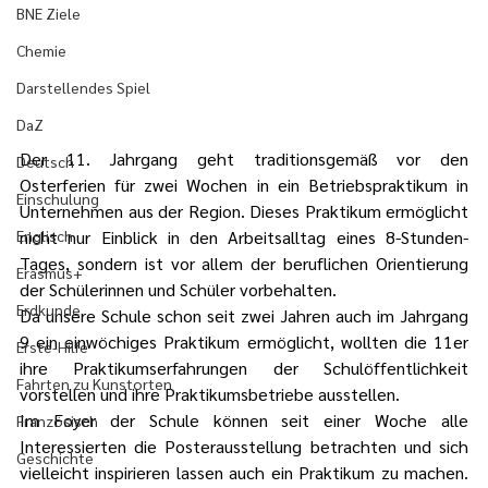
BNE Ziele
Chemie
Darstellendes Spiel
DaZ
Der 11. Jahrgang geht traditionsgemäß vor den 
Deutsch
Osterferien für zwei Wochen in ein Betriebspraktikum in 
Einschulung
Unternehmen aus der Region. Dieses Praktikum ermöglicht 
Englisch
nicht nur Einblick in den Arbeitsalltag eines 8-Stunden-
Tages, sondern ist vor allem der beruflichen Orientierung 
Erasmus+
der Schülerinnen und Schüler vorbehalten.
Erdkunde
Da unsere Schule schon seit zwei Jahren auch im Jahrgang 
9 ein einwöchiges Praktikum ermöglicht, wollten die 11er 
Erste-Hilfe
ihre Praktikumserfahrungen der Schulöffentlichkeit 
Fahrten zu Kunstorten
vorstellen und ihre Praktikumsbetriebe ausstellen.
Im Foyer der Schule können seit einer Woche alle 
Französisch
Interessierten die Posterausstellung betrachten und sich 
Geschichte
vielleicht inspirieren lassen auch ein Praktikum zu machen. 