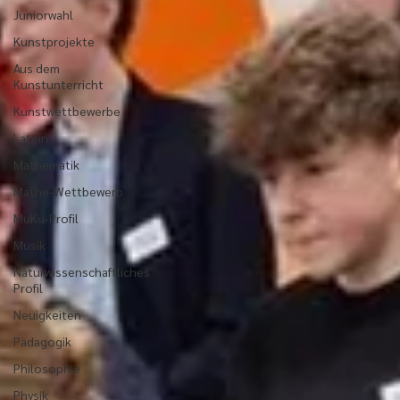
Juniorwahl
Kunstprojekte
Aus dem
Kunstunterricht
Kunstwettbewerbe
Latein
Mathematik
Mathe-Wettbewerb
MuKu-Profil
Musik
Naturwissenschaftliches
Profil
Neuigkeiten
Pädagogik
Philosophie
Physik