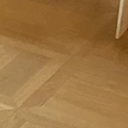
Wochen in ein Betriebspraktikum in Unternehmen aus der Region.
Dieses Praktikum ermöglicht nicht nur Einblick in den Arbeitsalltag
eines 8-Stunden-Tages, sondern ist vor allem der beruflichen
Orientierung der Schülerinnen und Schüler vorbehalten. Da unsere
Schule schon seit zwei Jahren auch im Jahrgang 9 ein einwöchiges
Praktikum ermöglicht, wollten die 11er ihre Praktikumserfahrungen d
Schulöffentlichkeit v