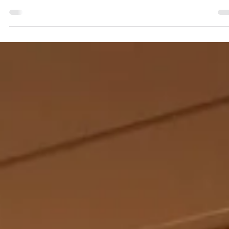
Demokratie.“ - Teil 2: Die 10b zu Besuc
bei Daniel Wunn
Die 10b hatte nach dem Besuch der Ausstellung „Herrschaft und
Landschaft – Macht und Teilhabe“ im Residenzmuseum Celle das
besondere Vergnügen, an einem vertiefenden Kreativworkshop
teilzunehmen. Dort konnten wir das Gelernte mithilfe kreativer
Methoden verarbeiten. Der Workshop im Bereich Bildende
Kunst/Graffiti im Atelier des Künstlers Daniel Wunn war ein voller Erfo
Die Klasse hatte jede Menge Raum für kreative Ideen und spannende
Diskussionen. Nach einem kurzen, aber u