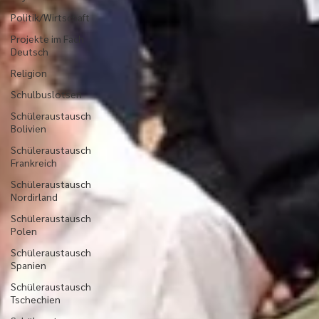
Politik/Wirtschaft
Projekte im Fach
Deutsch
Religion
Schulbuslotsen
Schüleraustausch
Bolivien
Schüleraustausch
Frankreich
Schüleraustausch
Nordirland
Schüleraustausch
Polen
Schüleraustausch
Spanien
Schüleraustausch
Tschechien