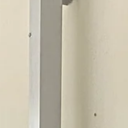
Demokratie“ – Teil 1: Die 10b zu Besuch
in der Ausstellung im Celler
Residenzmuseum
Am 6. Mai hatte die 10b unserer Schule die besondere Gelegenheit, 
Rahmen des Projekts "Mitbestimmen! Kunst trifft auf Demokratie" die
Ausstellung "Herrschaft und Landschaf“ im Residenzmuseum zu
besuchen. Begleitet von einem digitalen Rundgang, setzten wir uns
intensiv mit demokratischen Grundwerten auseinander und
diskutierten über die Themen Kritik und Medien. Der Tag war nicht nur
lehrreich und informativ, sondern bot auch eine Plattform, um die
Verbindung zwischen Kriti