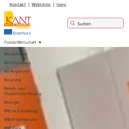
Kontakt
|
WebUntis
|
Iserv
Politik/Wirtschaft
Alle Beiträge
Abi Entlassung
AG-Angebote
Beratung
Berufs- und
Studienorientierung
Biologie
BNE im Schulalltag
BNE Projektwoche
BNE Ziele