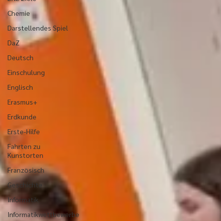
Chemie
Darstellendes Spiel
DaZ
Deutsch
Einschulung
Englisch
Erasmus+
Erdkunde
Erste-Hilfe
Fahrten zu
Kunstorten
Französisch
Geschichte
Informatik
Informatikwettbewerbe